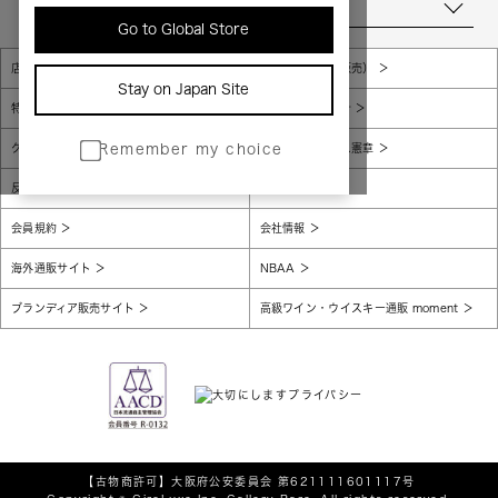
当店について
Go to Global Store
店舗一覧
販売規約（店頭販売）
Stay on Japan Site
特定商取引法に基づく表示
個人情報保護方針
グローバルプライバシーポリシー
コンプライアンス憲章
Remember my choice
反社会的勢力に対する基本方針
腐敗防止
会員規約
会社情報
海外通販サイト
NBAA
ブランディア販売サイト
高級ワイン・ウイスキー通販 moment
【古物商許可】
大阪府公安委員会 第621111601117号