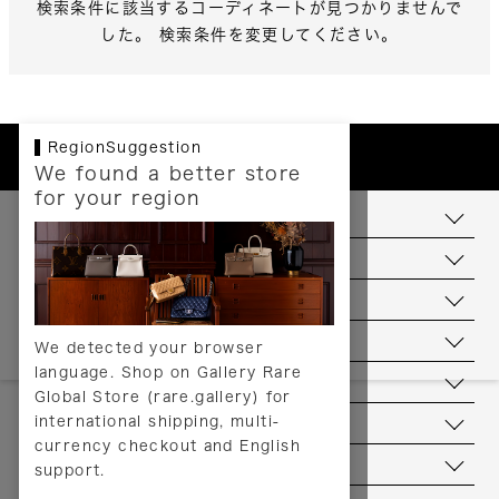
検索条件に該当するコーディネートが見つかりませんで
した。 検索条件を変更してください。
RegionSuggestion
We found a better store
for your region
お支払いについて
配送について
送料について
返品について
We detected your browser
language. Shop on Gallery Rare
サービス
Global Store (rare.gallery) for
international shipping, multi-
ヘルプ
currency checkout and English
お問い合わせ
support.