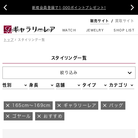


新規会員登録で1,000ポイントプレゼント!
販売サイト
買取サイト
CATEGORY
FASHION
WATCH
JEWELRY
SHOP LIST
トップ
スタイリング一覧
スタイリング一覧
絞り込み
性別
身長
店舗
タイプ
カテゴリ
165cm～169cm
ギャラリーレア
バッグ
ゴヤール
おすすめ