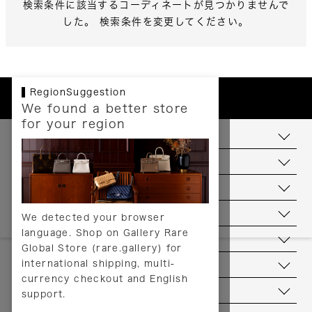
検索条件に該当するコーディネートが見つかりませんで
した。 検索条件を変更してください。
RegionSuggestion
We found a better store
for your region
お支払いについて
配送について
送料について
返品について
We detected your browser
language. Shop on Gallery Rare
サービス
Global Store (rare.gallery) for
international shipping, multi-
ヘルプ
currency checkout and English
お問い合わせ
support.