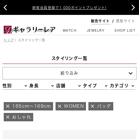


新規会員登録で1,000ポイントプレゼント!
販売サイト
買取サイト
CATEGORY
FASHION
WATCH
JEWELRY
SHOP LIST
トップ
スタイリング一覧
スタイリング一覧
絞り込み
性別
身長
店舗
タイプ
カテゴリ
165cm～169cm
WOMEN
バッグ
おしゃれ