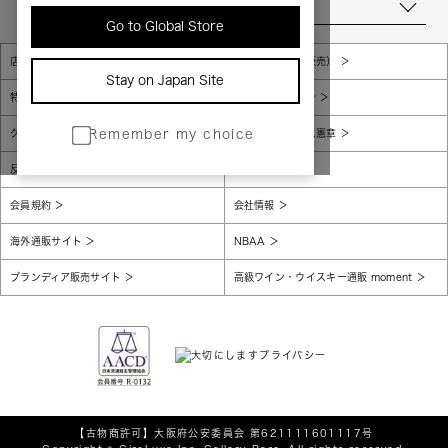
当店について
Go to Global Store
店舗一覧
販売規約（店頭販売）
Stay on Japan Site
特定商取引法に基づく表示
個人情報保護方針
グローバルプライバシーポリシー
コンプライアンス憲章
Remember my choice
反社会的勢力に対する基本方針
腐敗防止
会員規約
会社情報
海外通販サイト
NBAA
ブランディア販売サイト
高級ワイン・ウイスキー通販 moment
【古物商許可】
大阪府公安委員会 第621111601117号