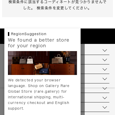
検索条件に該当するコーディネートが見つかりませんで
した。 検索条件を変更してください。
RegionSuggestion
We found a better store
for your region
お支払いについて
配送について
送料について
返品について
We detected your browser
language. Shop on Gallery Rare
サービス
Global Store (rare.gallery) for
international shipping, multi-
ヘルプ
currency checkout and English
お問い合わせ
support.