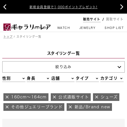


新規会員登録で1,000ポイントプレゼント!
販売サイト
買取サイト
CATEGORY
FASHION
WATCH
JEWELRY
SHOP LIST
トップ
スタイリング一覧
スタイリング一覧
絞り込み
性別
身長
店舗
タイプ
カテゴリ
160cm～164cm
公式通販サイト
シューズ
その他ジュエリーブランド
新品/Brand new