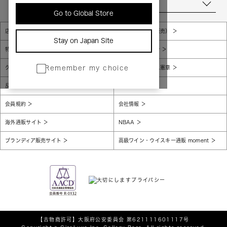
当店について
Go to Global Store
店舗一覧
販売規約（店頭販売）
Stay on Japan Site
特定商取引法に基づく表示
個人情報保護方針
グローバルプライバシーポリシー
コンプライアンス憲章
Remember my choice
反社会的勢力に対する基本方針
腐敗防止
会員規約
会社情報
海外通販サイト
NBAA
ブランディア販売サイト
高級ワイン・ウイスキー通販 moment
【古物商許可】
大阪府公安委員会 第621111601117号