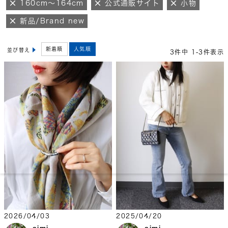
160cm～164cm
公式通販サイト
小物
新品/Brand new
新着順
人気順
並び替え
3
件中
1
-
3
件表示
2026/04/03
2025/04/20
aimi
aimi