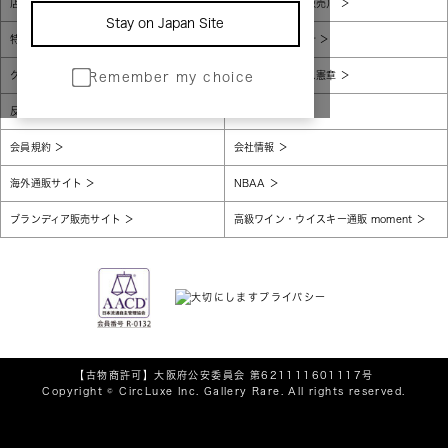
店舗一覧
販売規約（店頭販売）
Stay on Japan Site
特定商取引法に基づく表示
個人情報保護方針
グローバルプライバシーポリシー
コンプライアンス憲章
Remember my choice
反社会的勢力に対する基本方針
腐敗防止
会員規約
会社情報
海外通販サイト
NBAA
ブランディア販売サイト
高級ワイン・ウイスキー通販 moment
【古物商許可】
大阪府公安委員会 第621111601117号
Copyright © CircLuxe Inc. Gallery Rare. All rights reserved.