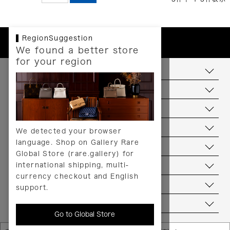
RegionSuggestion
We found a better store
for your region
お支払いについて
配送について
送料について
返品について
We detected your browser
language. Shop on Gallery Rare
サービス
Global Store (rare.gallery) for
international shipping, multi-
ヘルプ
currency checkout and English
お問い合わせ
support.
当店について
Go to Global Store