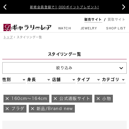


新規会員登録で1,000ポイントプレゼント!
販売サイト
買取サイト
CATEGORY
FASHION
WATCH
JEWELRY
SHOP LIST
トップ
スタイリング一覧
スタイリング一覧
絞り込み
性別
身長
店舗
タイプ
カテゴリ
160cm～164cm
公式通販サイト
小物
プラダ
新品/Brand new