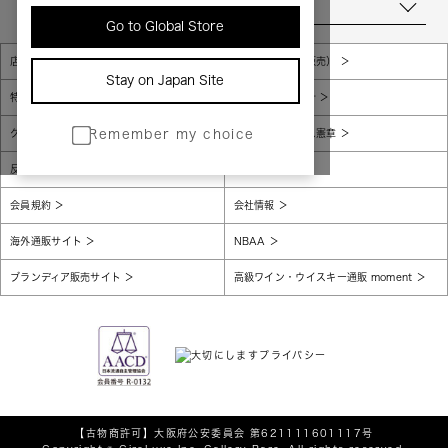
当店について
Go to Global Store
店舗一覧
販売規約（店頭販売）
Stay on Japan Site
特定商取引法に基づく表示
個人情報保護方針
グローバルプライバシーポリシー
コンプライアンス憲章
Remember my choice
反社会的勢力に対する基本方針
腐敗防止
会員規約
会社情報
海外通販サイト
NBAA
ブランディア販売サイト
高級ワイン・ウイスキー通販 moment
【古物商許可】
大阪府公安委員会 第621111601117号