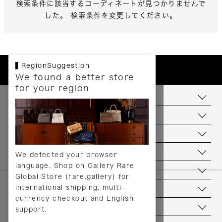
検索条件に該当するコーディネートが見つかりませんで
した。 検索条件を変更してください。
RegionSuggestion
We found a better store
for your region
お支払いについて
配送について
送料について
返品について
We detected your browser
language. Shop on Gallery Rare
サービス
Global Store (rare.gallery) for
international shipping, multi-
ヘルプ
currency checkout and English
お問い合わせ
support.