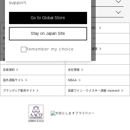
お問い合わせ
support.
当店について
Go to Global Store
店舗一覧
販売規約（店頭販売）
Stay on Japan Site
特定商取引法に基づく表示
個人情報保護方針
グローバルプライバシーポリシー
コンプライアンス憲章
Remember my choice
反社会的勢力に対する基本方針
腐敗防止
会員規約
会社情報
海外通販サイト
NBAA
ブランディア販売サイト
高級ワイン・ウイスキー通販 moment