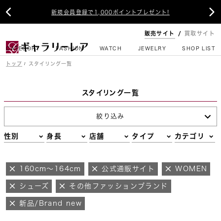


新規会員登録で1,000ポイントプレゼント!
販売サイト
買取サイト
CATEGORY
FASHION
WATCH
JEWELRY
SHOP LIST
トップ
スタイリング一覧
スタイリング一覧
絞り込み
性別
身長
店舗
タイプ
カテゴリ
160cm～164cm
公式通販サイト
WOMEN
シューズ
その他ファッションブランド
新品/Brand new