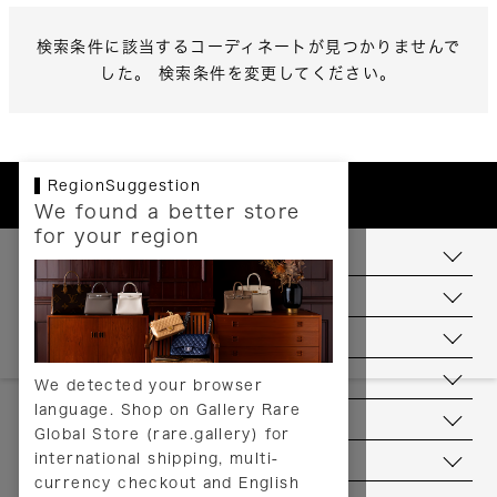
検索条件に該当するコーディネートが見つかりませんで
した。 検索条件を変更してください。
RegionSuggestion
We found a better store
for your region
お支払いについて
配送について
送料について
返品について
We detected your browser
language. Shop on Gallery Rare
サービス
Global Store (rare.gallery) for
international shipping, multi-
ヘルプ
currency checkout and English