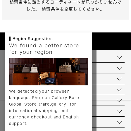
検索条件に該当するコーディネートが見つかりませんで
した。 検索条件を変更してください。
RegionSuggestion
We found a better store
for your region
お支払いについて
配送について
送料について
返品について
We detected your browser
language. Shop on Gallery Rare
サービス
Global Store (rare.gallery) for
international shipping, multi-
ヘルプ
currency checkout and English
お問い合わせ
support.