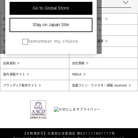
当店について
Go to Global Store
店舗一覧
販売規約（店頭販売）
Stay on Japan Site
特定商取引法に基づく表示
個人情報保護方針
グローバルプライバシーポリシー
コンプライアンス憲章
Remember my choice
反社会的勢力に対する基本方針
腐敗防止
会員規約
会社情報
海外通販サイト
NBAA
ブランディア販売サイト
高級ワイン・ウイスキー通販 moment
【古物商許可】
大阪府公安委員会 第621111601117号