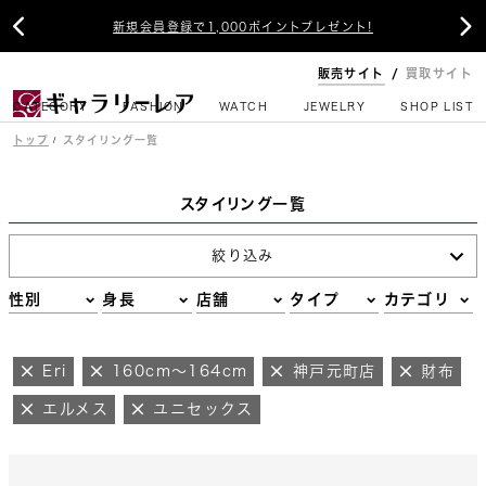


新規会員登録で1,000ポイントプレゼント!
販売サイト
買取サイト
CATEGORY
FASHION
WATCH
JEWELRY
SHOP LIST
トップ
スタイリング一覧
スタイリング一覧
絞り込み
性別
身長
店舗
タイプ
カテゴリ
Eri
160cm～164cm
神戸元町店
財布
エルメス
ユニセックス