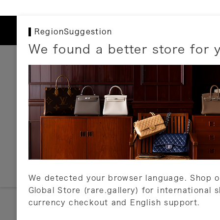
RegionSuggestion
We found a better store for 
お支払いについて
以下のお支払方法が利用可能です。
クレジットカード
ショッピングローン
銀行振込・郵便振替
代金引換
Amazon Pay
PayPay
auPay
メルペイ
店頭支払い
We detected your browser language. Shop o
Global Store (rare.gallery) for international 
詳しくはこちら
currency checkout and English support.