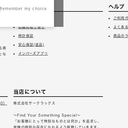
サービス
ヘルプ
Remember my choice
3日
ギフトラッピング
ご利用
店舗お取り寄せ
よくあ
時計保証
商品の
安心保証(返品)
る商
メンバーズアプリ
とな
当店について
00）
株式会社サークラックス
～Find Your Something Special～
「お客様にとって特別なものとは何か」を追求し、
皆様の特別な存在になれるよう挑戦していきます。