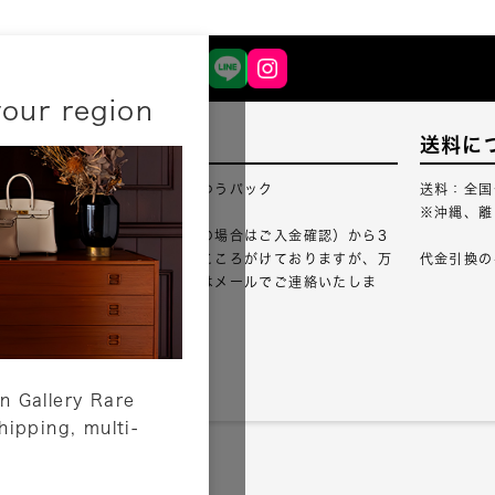
your region
配送について
送料に
配送業者：佐川急便・ゆうパック
送料：全国
※沖縄、離
ご注文確認（銀行振込の場合はご入金確認）から3
営業日以内のご出荷をこころがけておりますが、万
代金引換の
が一出荷が遅れる場合はメールでご連絡いたしま
す。
詳しくはこちら
n Gallery Rare
shipping, multi-