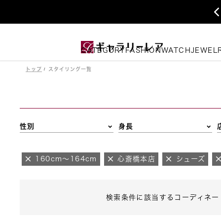
CATEGORY
FASHION
WATCH
JEWEL
トップ
スタイリング一覧
性別
身長
160cm～164cm
心斎橋本店
シューズ
検索条件に該当するコーディネー