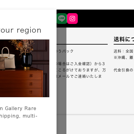
your region
配送について
送料に
配送業者：佐川急便・ゆうパック
送料：全国
※沖縄、離
ご注文確認（銀行振込の場合はご入金確認）から3
営業日以内のご出荷をこころがけておりますが、万
代金引換の
が一出荷が遅れる場合はメールでご連絡いたしま
す。
詳しくはこちら
n Gallery Rare
shipping, multi-