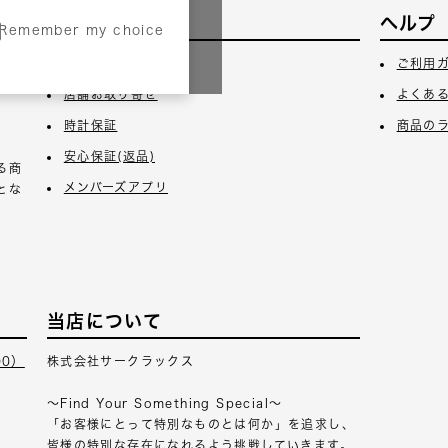
サービス
ヘルプ
Remember my choice
3日
ギフトラッピング
ご利用
店舗お取り寄せ
よくあ
時計保証
商品の
安心保証(返品)
る商
メンバーズアプリ
とな
当店について
00）
株式会社サークラックス
～Find Your Something Special～
「お客様にとって特別なものとは何か」を追求し、
皆様の特別な存在になれるよう挑戦していきます。