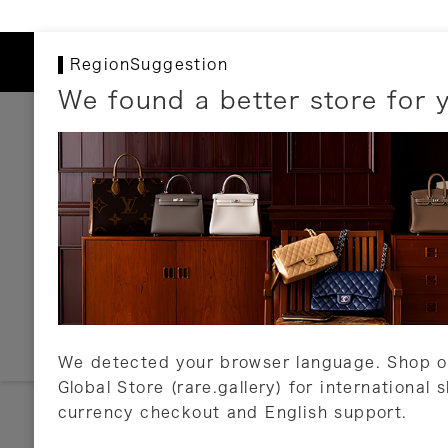
RegionSuggestion
We found a better store for 
お支払いについて
以下のお支払方法が利用可能です。
クレジットカード
ショッピングローン
銀行振込・郵便振替
代金引換
Amazon Pay
PayPay
auPay
メルペイ
店頭支払い
We detected your browser language. Shop o
Global Store (rare.gallery) for international 
詳しくはこちら
currency checkout and English support.