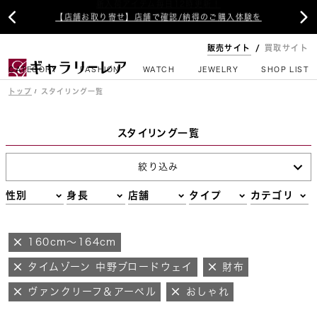


【店舗お取り寄せ】店舗で確認/納得のご購入体験を
販売サイト
買取サイト
CATEGORY
FASHION
WATCH
JEWELRY
SHOP LIST
トップ
スタイリング一覧
スタイリング一覧
絞り込み
性別
身長
店舗
タイプ
カテゴリ
160cm～164cm
タイムゾーン 中野ブロードウェイ
財布
ヴァンクリーフ＆アーペル
おしゃれ