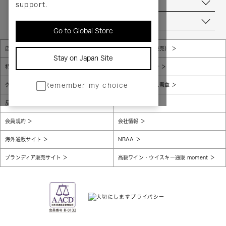
お問い合わせ
support.
当店について
Go to Global Store
店舗一覧
販売規約（店頭販売）
Stay on Japan Site
特定商取引法に基づく表示
個人情報保護方針
グローバルプライバシーポリシー
コンプライアンス憲章
Remember my choice
反社会的勢力に対する基本方針
腐敗防止
会員規約
会社情報
海外通販サイト
NBAA
ブランディア販売サイト
高級ワイン・ウイスキー通販 moment