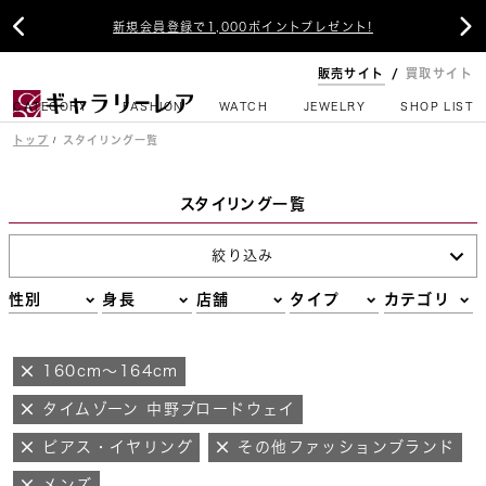


新規会員登録で1,000ポイントプレゼント!
販売サイト
買取サイト
CATEGORY
FASHION
WATCH
JEWELRY
SHOP LIST
トップ
スタイリング一覧
スタイリング一覧
絞り込み
性別
身長
店舗
タイプ
カテゴリ
160cm～164cm
タイムゾーン 中野ブロードウェイ
ピアス・イヤリング
その他ファッションブランド
メンズ