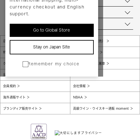
international shipping, multi-
ヘルプ
currency checkout and English
お問い合わせ
support.
当店について
Go to Global Store
店舗一覧
販売規約（店頭販売）
Stay on Japan Site
特定商取引法に基づく表示
個人情報保護方針
グローバルプライバシーポリシー
コンプライアンス憲章
Remember my choice
反社会的勢力に対する基本方針
腐敗防止
会員規約
会社情報
海外通販サイト
NBAA
ブランディア販売サイト
高級ワイン・ウイスキー通販 moment