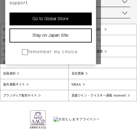
お問い合わせ
support.
当店について
Go to Global Store
店舗一覧
販売規約（店頭販売）
Stay on Japan Site
特定商取引法に基づく表示
個人情報保護方針
グローバルプライバシーポリシー
コンプライアンス憲章
Remember my choice
反社会的勢力に対する基本方針
腐敗防止
会員規約
会社情報
海外通販サイト
NBAA
ブランディア販売サイト
高級ワイン・ウイスキー通販 moment