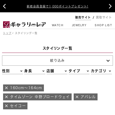


新規会員登録で1,000ポイントプレゼント!
販売サイト
買取サイト
CATEGORY
FASHION
WATCH
JEWELRY
SHOP LIST
トップ
スタイリング一覧
スタイリング一覧
絞り込み
性別
身長
店舗
タイプ
カテゴリ
160cm～164cm
タイムゾーン 中野ブロードウェイ
アパレル
セイコー