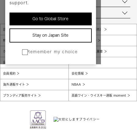
お問い合わせ
support.
当店について
Go to Global Store
店舗一覧
販売規約（店頭販売）
Stay on Japan Site
特定商取引法に基づく表示
個人情報保護方針
グローバルプライバシーポリシー
コンプライアンス憲章
Remember my choice
反社会的勢力に対する基本方針
腐敗防止
会員規約
会社情報
海外通販サイト
NBAA
ブランディア販売サイト
高級ワイン・ウイスキー通販 moment