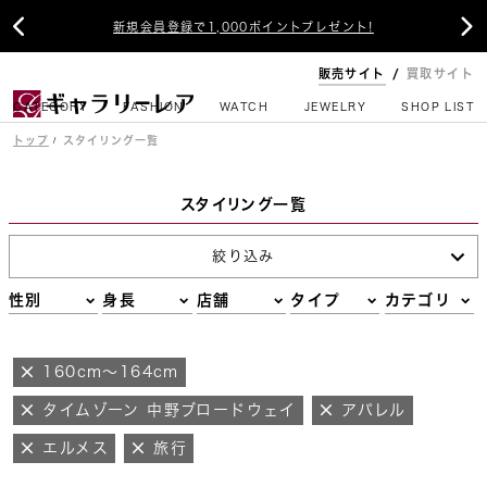


新規会員登録で1,000ポイントプレゼント!
販売サイト
買取サイト
CATEGORY
FASHION
WATCH
JEWELRY
SHOP LIST
トップ
スタイリング一覧
スタイリング一覧
絞り込み
性別
身長
店舗
タイプ
カテゴリ
160cm～164cm
タイムゾーン 中野ブロードウェイ
アパレル
エルメス
旅行