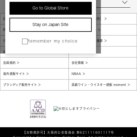
当店について
Go to Global Store
店舗一覧
販売規約（店頭販売）
Stay on Japan Site
特定商取引法に基づく表示
個人情報保護方針
グローバルプライバシーポリシー
コンプライアンス憲章
Remember my choice
反社会的勢力に対する基本方針
腐敗防止
会員規約
会社情報
海外通販サイト
NBAA
ブランディア販売サイト
高級ワイン・ウイスキー通販 moment
【古物商許可】
大阪府公安委員会 第621111601117号