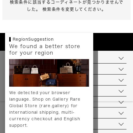
検索条件に該当するコーディネートが見つかりませんで
した。 検索条件を変更してください。
RegionSuggestion
We found a better store
for your region
お支払いについて
配送について
送料について
返品について
We detected your browser
language. Shop on Gallery Rare
サービス
Global Store (rare.gallery) for
international shipping, multi-
ヘルプ
currency checkout and English
お問い合わせ
support.