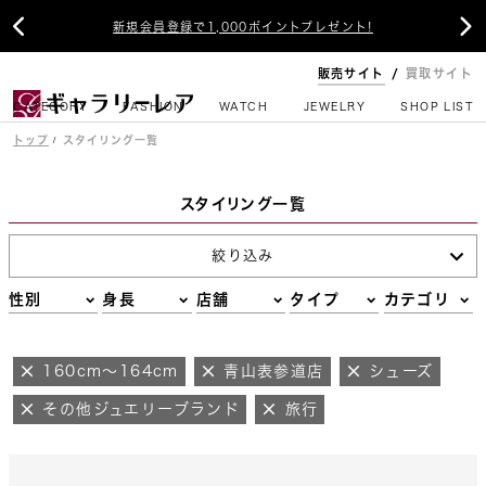


新規会員登録で1,000ポイントプレゼント!
販売サイト
買取サイト
CATEGORY
FASHION
WATCH
JEWELRY
SHOP LIST
トップ
スタイリング一覧
スタイリング一覧
絞り込み
性別
身長
店舗
タイプ
カテゴリ
160cm～164cm
青山表参道店
シューズ
その他ジュエリーブランド
旅行