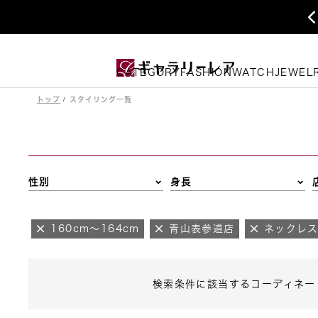
CATEGORY
FASHION
WATCH
JEWEL
トップ
スタイリング一覧
性別
身長
160cm～164cm
青山表参道店
ネックレ
検索条件に該当するコーディネー