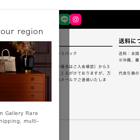
your region
配送について
送料に
配送業者：佐川急便・ゆうパック
送料：全国
※沖縄、離
ご注文確認（銀行振込の場合はご入金確認）から3
営業日以内のご出荷をこころがけておりますが、万
代金引換の
が一出荷が遅れる場合はメールでご連絡いたしま
す。
詳しくはこちら
n Gallery Rare
shipping, multi-