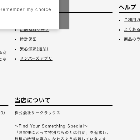
サービス
ヘルプ
Remember my choice
3日
ギフトラッピング
ご利用
店舗お取り寄せ
よくあ
時計保証
商品の
安心保証(返品)
る商
メンバーズアプリ
とな
当店について
00）
株式会社サークラックス
～Find Your Something Special～
「お客様にとって特別なものとは何か」を追求し、
皆様の特別な存在になれるよう挑戦していきます。