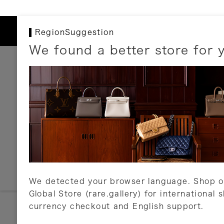
RegionSuggestion
We found a better store for 
お支払いについて
以下のお支払方法が利用可能です。
クレジットカード
ショッピングローン
銀行振込・郵便振替
代金引換
Amazon Pay
PayPay
auPay
メルペイ
店頭支払い
We detected your browser language. Shop o
Global Store (rare.gallery) for international 
詳しくはこちら
currency checkout and English support.