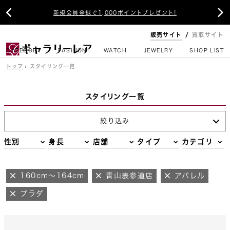


新規会員登録で1,000ポイントプレゼント!
販売サイト
買取サイト
CATEGORY
FASHION
WATCH
JEWELRY
SHOP LIST
トップ
スタイリング一覧
スタイリング一覧
絞り込み
性別
身長
店舗
タイプ
カテゴリ
160cm～164cm
青山表参道店
アパレル
プラダ