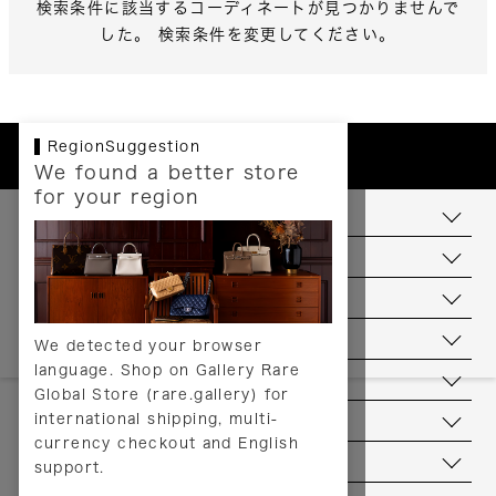
検索条件に該当するコーディネートが見つかりませんで
した。 検索条件を変更してください。
RegionSuggestion
We found a better store
for your region
お支払いについて
配送について
送料について
返品について
We detected your browser
language. Shop on Gallery Rare
サービス
Global Store (rare.gallery) for
international shipping, multi-
ヘルプ
currency checkout and English
お問い合わせ
support.