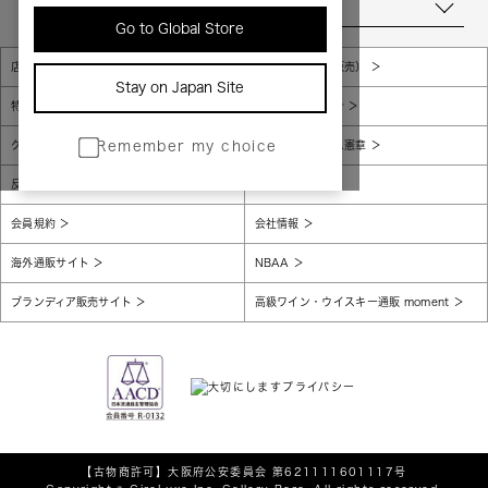
当店について
Go to Global Store
店舗一覧
販売規約（店頭販売）
Stay on Japan Site
特定商取引法に基づく表示
個人情報保護方針
グローバルプライバシーポリシー
コンプライアンス憲章
Remember my choice
反社会的勢力に対する基本方針
腐敗防止
会員規約
会社情報
海外通販サイト
NBAA
ブランディア販売サイト
高級ワイン・ウイスキー通販 moment
【古物商許可】
大阪府公安委員会 第621111601117号