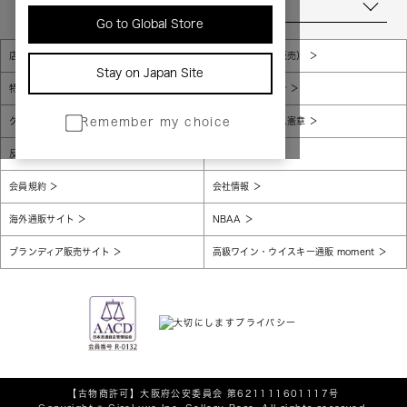
当店について
Go to Global Store
店舗一覧
販売規約（店頭販売）
Stay on Japan Site
特定商取引法に基づく表示
個人情報保護方針
グローバルプライバシーポリシー
コンプライアンス憲章
Remember my choice
反社会的勢力に対する基本方針
腐敗防止
会員規約
会社情報
海外通販サイト
NBAA
ブランディア販売サイト
高級ワイン・ウイスキー通販 moment
【古物商許可】
大阪府公安委員会 第621111601117号