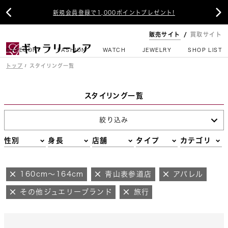


新規会員登録で1,000ポイントプレゼント!
販売サイト
買取サイト
CATEGORY
FASHION
WATCH
JEWELRY
SHOP LIST
トップ
スタイリング一覧
スタイリング一覧
絞り込み
性別
身長
店舗
タイプ
カテゴリ
160cm～164cm
青山表参道店
アパレル
その他ジュエリーブランド
旅行