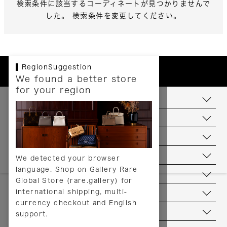
検索条件に該当するコーディネートが見つかりませんで
した。 検索条件を変更してください。
RegionSuggestion
We found a better store
for your region
お支払いについて
配送について
送料について
返品について
We detected your browser
language. Shop on Gallery Rare
サービス
Global Store (rare.gallery) for
international shipping, multi-
ヘルプ
currency checkout and English
お問い合わせ
support.