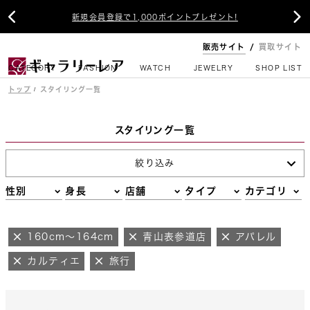


新規会員登録で1,000ポイントプレゼント!
販売サイト
買取サイト
CATEGORY
FASHION
WATCH
JEWELRY
SHOP LIST
トップ
スタイリング一覧
スタイリング一覧
絞り込み
性別
身長
店舗
タイプ
カテゴリ
160cm～164cm
青山表参道店
アパレル
カルティエ
旅行