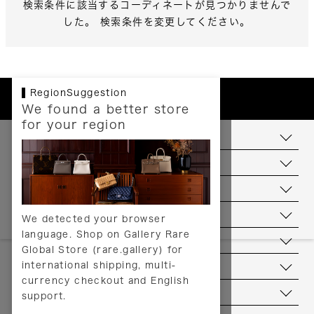
検索条件に該当するコーディネートが見つかりませんで
した。 検索条件を変更してください。
RegionSuggestion
We found a better store
for your region
お支払いについて
配送について
送料について
返品について
We detected your browser
language. Shop on Gallery Rare
サービス
Global Store (rare.gallery) for
international shipping, multi-
ヘルプ
currency checkout and English
お問い合わせ
support.