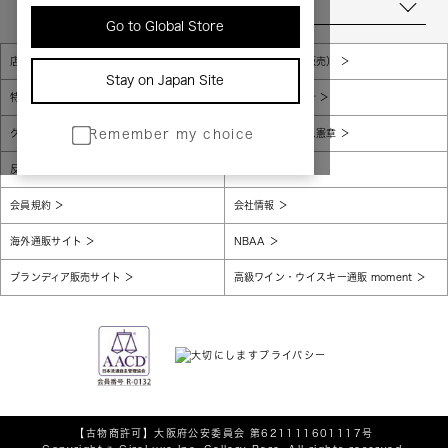
当店について
Go to Global Store
店舗一覧
販売規約（店頭販売）
Stay on Japan Site
特定商取引法に基づく表示
個人情報保護方針
グローバルプライバシーポリシー
コンプライアンス憲章
Remember my choice
反社会的勢力に対する基本方針
腐敗防止
会員規約
会社情報
海外通販サイト
NBAA
ブランディア販売サイト
高級ワイン・ウイスキー通販 moment
【古物商許可】
大阪府公安委員会 第621111601117号