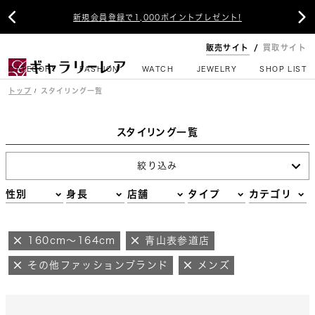


新規会員登録で1,000ポイントプレゼント!
販売サイト
買取サイト
CATEGORY
FASHION
WATCH
JEWELRY
SHOP LIST
トップ
スタイリング一覧
スタイリング一覧
絞り込み
性別
身長
店舗
タイプ
カテゴリ
160cm～164cm
青山表参道店
その他ファッションブランド
メンズ