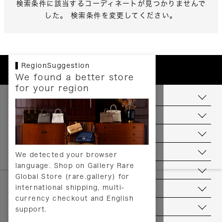
検索条件に該当するコーディネートが見つかりませんで
した。 検索条件を変更してください。
RegionSuggestion
We found a better store
for your region
お支払いについて
配送について
送料について
返品について
We detected your browser
language. Shop on Gallery Rare
サービス
Global Store (rare.gallery) for
international shipping, multi-
ヘルプ
currency checkout and English
お問い合わせ
support.