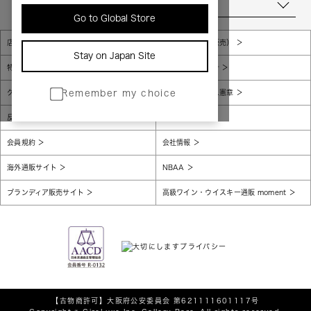
当店について
Go to Global Store
店舗一覧
販売規約（店頭販売）
Stay on Japan Site
特定商取引法に基づく表示
個人情報保護方針
グローバルプライバシーポリシー
コンプライアンス憲章
Remember my choice
反社会的勢力に対する基本方針
腐敗防止
会員規約
会社情報
海外通販サイト
NBAA
ブランディア販売サイト
高級ワイン・ウイスキー通販 moment
【古物商許可】
大阪府公安委員会 第621111601117号