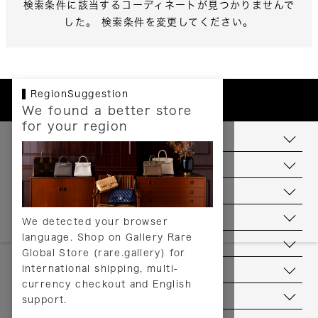
検索条件に該当するコーディネートが見つかりませんで
した。 検索条件を変更してください。
RegionSuggestion
We found a better store
for your region
お支払いについて
配送について
送料について
返品について
We detected your browser
language. Shop on Gallery Rare
サービス
Global Store (rare.gallery) for
international shipping, multi-
ヘルプ
currency checkout and English
お問い合わせ
support.