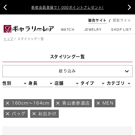


新規会員登録で1,000ポイントプレゼント!
販売サイト
買取サイト
CATEGORY
FASHION
WATCH
JEWELRY
SHOP LIST
トップ
スタイリング一覧
スタイリング一覧
絞り込み
性別
身長
店舗
タイプ
カテゴリ
160cm～164cm
青山表参道店
MEN
バッグ
お出かけ