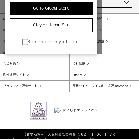
当店について
Go to Global Store
店舗一覧
販売規約（店頭販売）
Stay on Japan Site
特定商取引法に基づく表示
個人情報保護方針
グローバルプライバシーポリシー
コンプライアンス憲章
Remember my choice
反社会的勢力に対する基本方針
腐敗防止
会員規約
会社情報
海外通販サイト
NBAA
ブランディア販売サイト
高級ワイン・ウイスキー通販 moment
【古物商許可】
大阪府公安委員会 第621111601117号