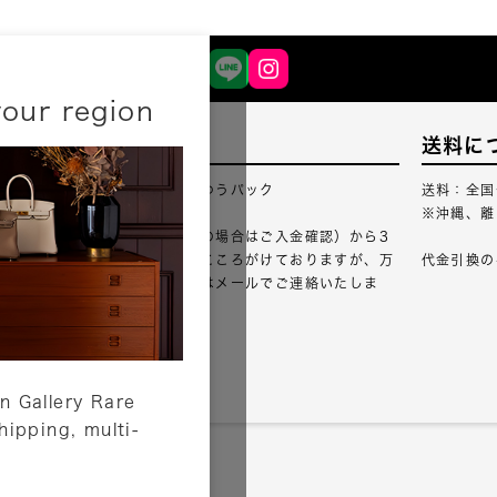
your region
配送について
送料に
配送業者：佐川急便・ゆうパック
送料：全国
※沖縄、離
ご注文確認（銀行振込の場合はご入金確認）から3
営業日以内のご出荷をこころがけておりますが、万
代金引換の
が一出荷が遅れる場合はメールでご連絡いたしま
す。
詳しくはこちら
n Gallery Rare
shipping, multi-