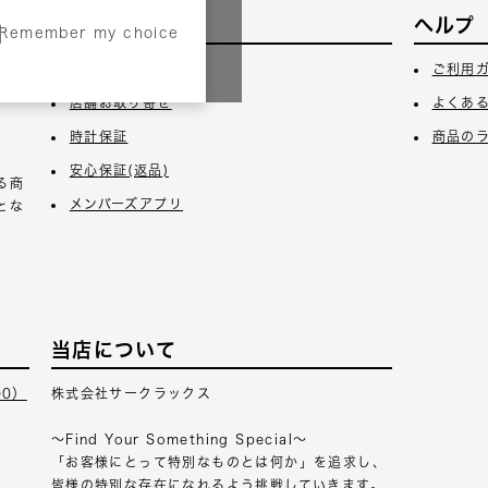
サービス
ヘルプ
Remember my choice
3日
ギフトラッピング
ご利用
店舗お取り寄せ
よくあ
時計保証
商品の
安心保証(返品)
る商
メンバーズアプリ
とな
当店について
00）
株式会社サークラックス
～Find Your Something Special～
「お客様にとって特別なものとは何か」を追求し、
皆様の特別な存在になれるよう挑戦していきます。