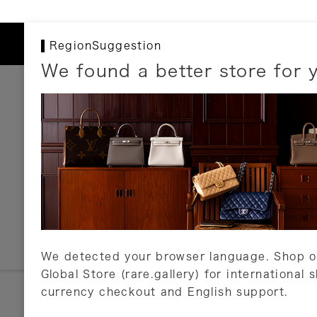
RegionSuggestion
We found a better store for 
お支払いについて
以下のお支払方法が利用可能です。
クレジットカード
ショッピングローン
銀行振込・郵便振替
代金引換
Amazon Pay
PayPay
auPay
メルペイ
店頭支払い
We detected your browser language. Shop o
Global Store (rare.gallery) for international 
詳しくはこちら
currency checkout and English support.