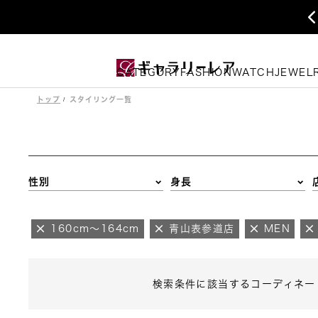
CATEGORY
FASHION
WATCH
JEWEL
トップ
スタイリング一覧
性別
身長
160cm～164cm
青山表参道店
MEN
検索条件に該当するコーディネー