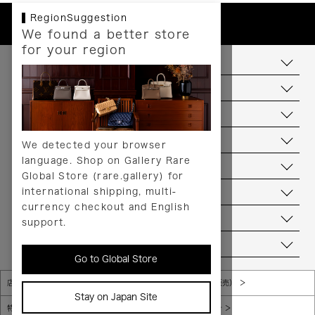
RegionSuggestion
We found a better store
for your region
お支払いについて
配送について
送料について
返品について
We detected your browser
language. Shop on Gallery Rare
サービス
Global Store (rare.gallery) for
international shipping, multi-
ヘルプ
currency checkout and English
お問い合わせ
support.
当店について
Go to Global Store
店舗一覧
販売規約（店頭販売）
Stay on Japan Site
特定商取引法に基づく表示
個人情報保護方針