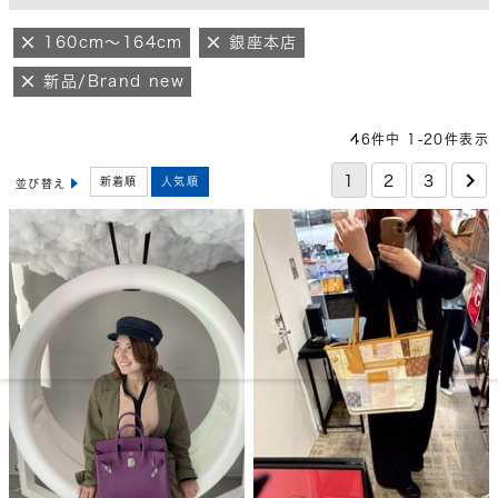
160cm～164cm
銀座本店
新品/Brand new
46
件中
1
-
20
件表示
1
2
3
新着順
人気順
並び替え