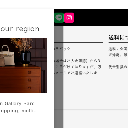
your region
配送について
送料に
配送業者：佐川急便・ゆうパック
送料：全国
※沖縄、離
ご注文確認（銀行振込の場合はご入金確認）から3
営業日以内のご出荷をこころがけておりますが、万
代金引換の
が一出荷が遅れる場合はメールでご連絡いたしま
す。
詳しくはこちら
n Gallery Rare
shipping, multi-