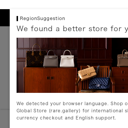
RegionSuggestion
We found a better store for 
お支払いについて
以下のお支払方法が利用可能です。
クレジットカード
ショッピングローン
銀行振込・郵便振替
代金引換
Amazon Pay
PayPay
auPay
メルペイ
店頭支払い
We detected your browser language. Shop o
Global Store (rare.gallery) for international 
詳しくはこちら
currency checkout and English support.