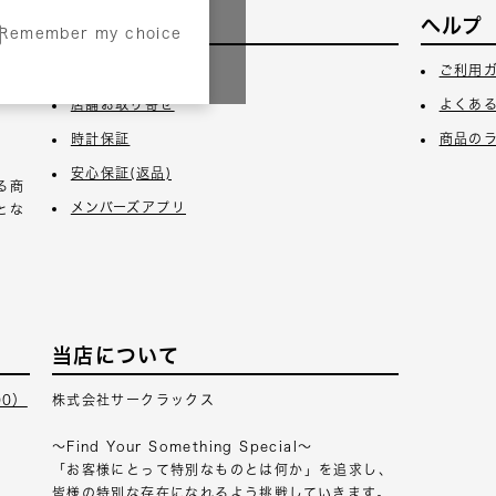
サービス
ヘルプ
Remember my choice
3日
ギフトラッピング
ご利用
店舗お取り寄せ
よくあ
時計保証
商品の
安心保証(返品)
る商
メンバーズアプリ
とな
当店について
00）
株式会社サークラックス
～Find Your Something Special～
「お客様にとって特別なものとは何か」を追求し、
皆様の特別な存在になれるよう挑戦していきます。