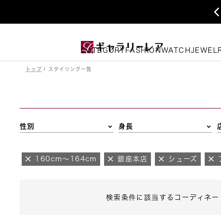
CATEGORY
FASHION
WATCH
JEWEL
トップ
スタイリング一覧
性別
身長
160cm～164cm
銀座本店
シューズ
検索条件に該当するコーディネー