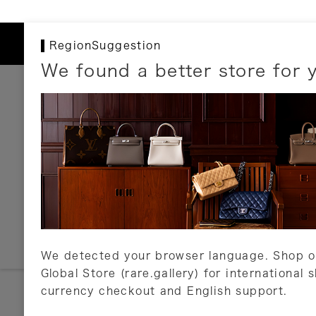
RegionSuggestion
We found a better store for 
お支払いについて
以下のお支払方法が利用可能です。
クレジットカード
ショッピングローン
銀行振込・郵便振替
代金引換
Amazon Pay
PayPay
auPay
メルペイ
店頭支払い
We detected your browser language. Shop o
Global Store (rare.gallery) for international 
詳しくはこちら
currency checkout and English support.