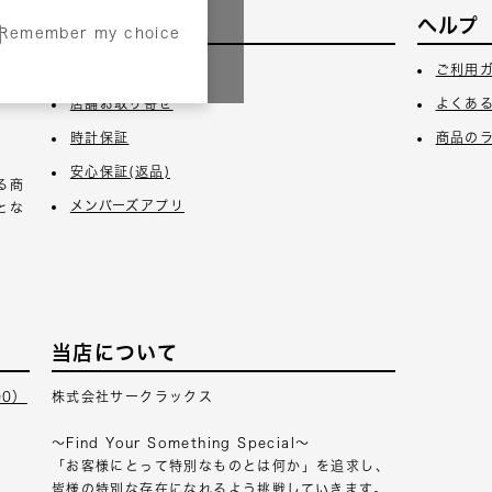
サービス
ヘルプ
Remember my choice
3日
ギフトラッピング
ご利用
店舗お取り寄せ
よくあ
時計保証
商品の
安心保証(返品)
る商
メンバーズアプリ
とな
当店について
00）
株式会社サークラックス
～Find Your Something Special～
「お客様にとって特別なものとは何か」を追求し、
皆様の特別な存在になれるよう挑戦していきます。