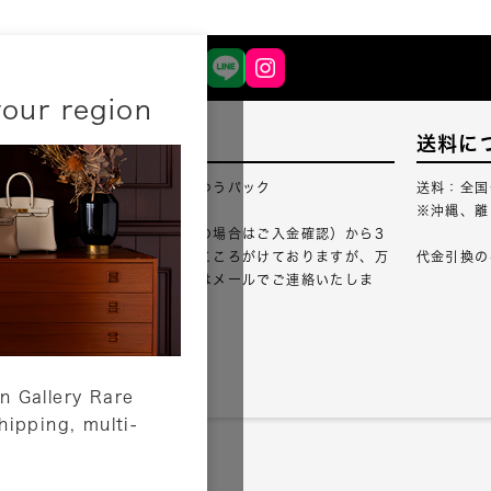
your region
配送について
送料に
配送業者：佐川急便・ゆうパック
送料：全国
※沖縄、離
ご注文確認（銀行振込の場合はご入金確認）から3
営業日以内のご出荷をこころがけておりますが、万
代金引換の
が一出荷が遅れる場合はメールでご連絡いたしま
す。
詳しくはこちら
n Gallery Rare
shipping, multi-