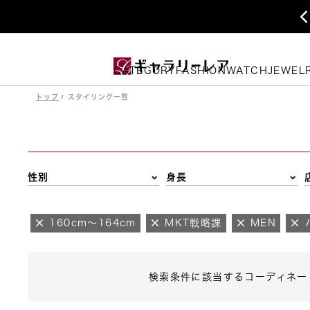
CATEGORY
FASHION
WATCH
JEWEL
トップ
スタイリング一覧
性別
身長
160cm～164cm
MKT戦略課
MEN
検索条件に該当するコーディネー