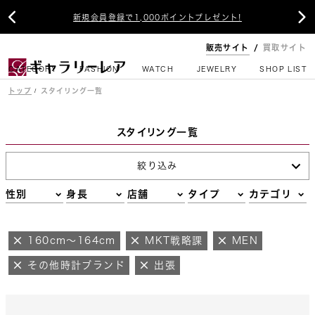


新規会員登録で1,000ポイントプレゼント!
販売サイト
買取サイト
CATEGORY
FASHION
WATCH
JEWELRY
SHOP LIST
トップ
スタイリング一覧
スタイリング一覧
絞り込み
性別
身長
店舗
タイプ
カテゴリ
160cm～164cm
MKT戦略課
MEN
その他時計ブランド
出張