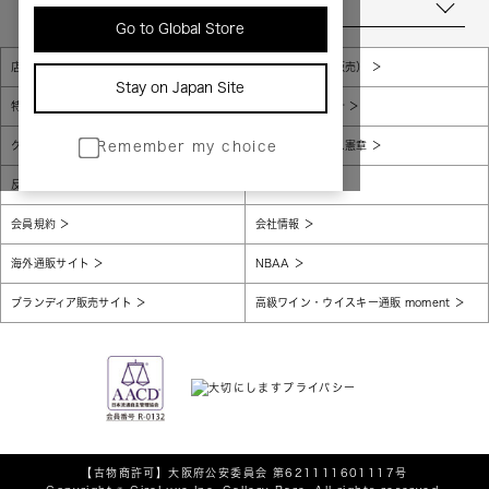
当店について
Go to Global Store
店舗一覧
販売規約（店頭販売）
Stay on Japan Site
特定商取引法に基づく表示
個人情報保護方針
グローバルプライバシーポリシー
コンプライアンス憲章
Remember my choice
反社会的勢力に対する基本方針
腐敗防止
会員規約
会社情報
海外通販サイト
NBAA
ブランディア販売サイト
高級ワイン・ウイスキー通販 moment
【古物商許可】
大阪府公安委員会 第621111601117号