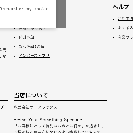
サービス
ヘルプ
Remember my choice
3日
ギフトラッピング
ご利用
店舗お取り寄せ
よくあ
時計保証
商品の
安心保証(返品)
る商
メンバーズアプリ
とな
当店について
00）
株式会社サークラックス
～Find Your Something Special～
「お客様にとって特別なものとは何か」を追求し、
皆様の特別な存在になれるよう挑戦していきます。