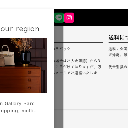
your region
配送について
送料に
配送業者：佐川急便・ゆうパック
送料：全国
※沖縄、離
ご注文確認（銀行振込の場合はご入金確認）から3
営業日以内のご出荷をこころがけておりますが、万
代金引換の
が一出荷が遅れる場合はメールでご連絡いたしま
す。
詳しくはこちら
n Gallery Rare
shipping, multi-