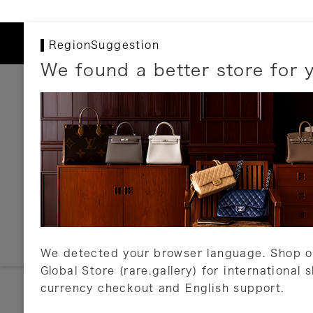
RegionSuggestion
We found a better store for 
お支払いについて
以下のお支払方法が利用可能です。
クレジットカード
ショッピングローン
銀行振込・郵便振替
代金引換
Amazon Pay
PayPay
auPay
メルペイ
店頭支払い
We detected your browser language. Shop o
Global Store (rare.gallery) for international 
詳しくはこちら
currency checkout and English support.