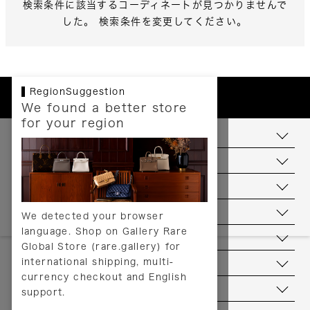
検索条件に該当するコーディネートが見つかりませんで
した。 検索条件を変更してください。
RegionSuggestion
We found a better store
for your region
お支払いについて
配送について
送料について
返品について
We detected your browser
language. Shop on Gallery Rare
サービス
Global Store (rare.gallery) for
international shipping, multi-
ヘルプ
currency checkout and English
お問い合わせ
support.