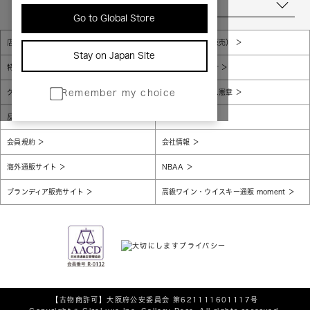
当店について
Go to Global Store
店舗一覧
販売規約（店頭販売）
Stay on Japan Site
特定商取引法に基づく表示
個人情報保護方針
グローバルプライバシーポリシー
コンプライアンス憲章
Remember my choice
反社会的勢力に対する基本方針
腐敗防止
会員規約
会社情報
海外通販サイト
NBAA
ブランディア販売サイト
高級ワイン・ウイスキー通販 moment
【古物商許可】
大阪府公安委員会 第621111601117号