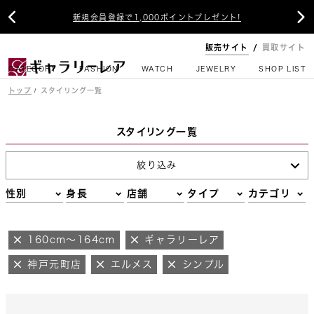


新規会員登録で1,000ポイントプレゼント!
販売サイト
買取サイト
CATEGORY
FASHION
WATCH
JEWELRY
SHOP LIST
トップ
スタイリング一覧
スタイリング一覧
絞り込み
性別
身長
店舗
タイプ
カテゴリ
160cm～164cm
ギャラリーレア
神戸元町店
エルメス
シンプル