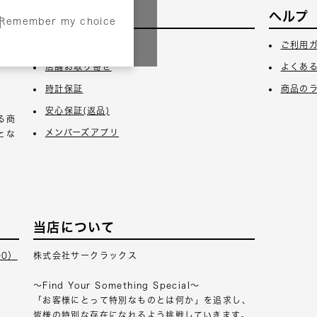
サービス
ヘルプ
Remember my choice
3日
ギフトラッピング
ご利用
店舗お取り寄せ
よくあ
時計保証
商品の
安心保証(返品)
る商
メンバーズアプリ
とな
当店について
00）
株式会社サークラックス
～Find Your Something Special～
「お客様にとって特別なものとは何か」を追求し、
皆様の特別な存在になれるよう挑戦していきます。