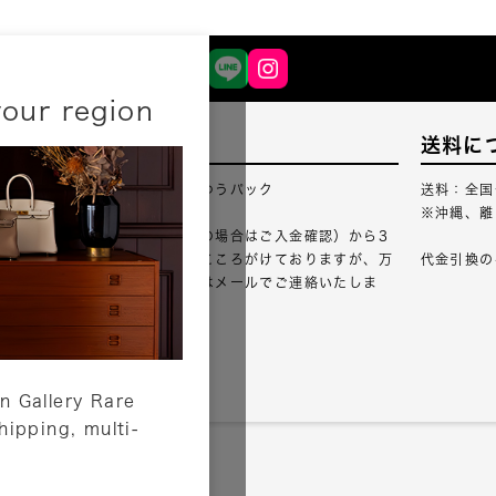
your region
配送について
送料に
配送業者：佐川急便・ゆうパック
送料：全国
※沖縄、離
ご注文確認（銀行振込の場合はご入金確認）から3
営業日以内のご出荷をこころがけておりますが、万
代金引換の
が一出荷が遅れる場合はメールでご連絡いたしま
す。
詳しくはこちら
n Gallery Rare
shipping, multi-