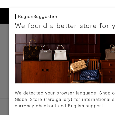
RegionSuggestion
We found a better store for 
お支払いについて
以下のお支払方法が利用可能です。
クレジットカード
ショッピングローン
銀行振込・郵便振替
代金引換
Amazon Pay
PayPay
auPay
メルペイ
店頭支払い
We detected your browser language. Shop o
Global Store (rare.gallery) for international 
詳しくはこちら
currency checkout and English support.