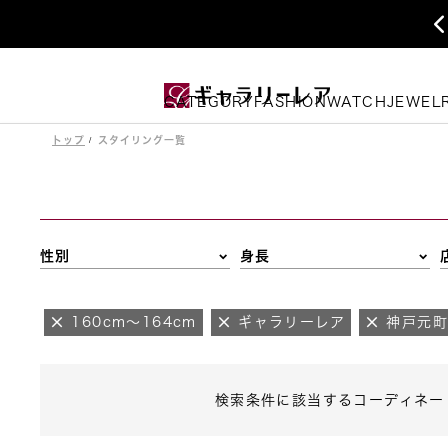
CATEGORY
FASHION
WATCH
JEWEL
トップ
スタイリング一覧
性別
身長
160cm～164cm
ギャラリーレア
神戸元
検索条件に該当するコーディネー