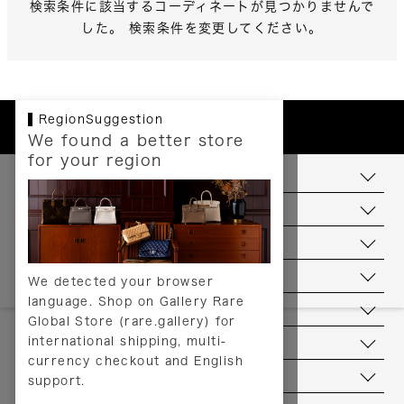
検索条件に該当するコーディネートが見つかりませんで
した。 検索条件を変更してください。
RegionSuggestion
We found a better store
for your region
お支払いについて
配送について
送料について
返品について
We detected your browser
language. Shop on Gallery Rare
サービス
Global Store (rare.gallery) for
international shipping, multi-
ヘルプ
currency checkout and English
お問い合わせ
support.