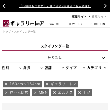


【店舗お取り寄せ】店舗で確認/納得のご購入体験を
販売サイト
買取サイト
CATEGORY
FASHION
WATCH
JEWELRY
SHOP LIST
トップ
スタイリング一覧
スタイリング一覧
絞り込み
性別
身長
店舗
タイプ
カテゴリ
160cm～164cm
ギャラリーレア
神戸元町店
MEN
エルメス
上品