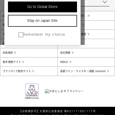
当店について
Go to Global Store
店舗一覧
販売規約（店頭販売）
Stay on Japan Site
特定商取引法に基づく表示
個人情報保護方針
グローバルプライバシーポリシー
コンプライアンス憲章
Remember my choice
反社会的勢力に対する基本方針
腐敗防止
会員規約
会社情報
海外通販サイト
NBAA
ブランディア販売サイト
高級ワイン・ウイスキー通販 moment
【古物商許可】
大阪府公安委員会 第621111601117号