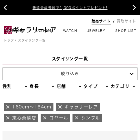


新規会員登録で1,000ポイントプレゼント!
販売サイト
買取サイト
CATEGORY
FASHION
WATCH
JEWELRY
SHOP LIST
トップ
スタイリング一覧
スタイリング一覧
絞り込み
性別
身長
店舗
タイプ
カテゴリ
160cm～164cm
ギャラリーレア
東心斎橋店
ゴヤール
シンプル