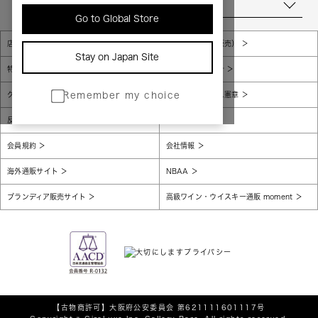
当店について
Go to Global Store
店舗一覧
販売規約（店頭販売）
Stay on Japan Site
特定商取引法に基づく表示
個人情報保護方針
グローバルプライバシーポリシー
コンプライアンス憲章
Remember my choice
反社会的勢力に対する基本方針
腐敗防止
会員規約
会社情報
海外通販サイト
NBAA
ブランディア販売サイト
高級ワイン・ウイスキー通販 moment
【古物商許可】
大阪府公安委員会 第621111601117号