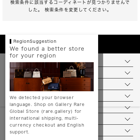
検索条件に該当するコーディネートが見つかりませんで
した。 検索条件を変更してください。
RegionSuggestion
We found a better store
for your region
お支払いについて
配送について
送料について
返品について
We detected your browser
language. Shop on Gallery Rare
サービス
Global Store (rare.gallery) for
international shipping, multi-
ヘルプ
currency checkout and English
お問い合わせ
support.