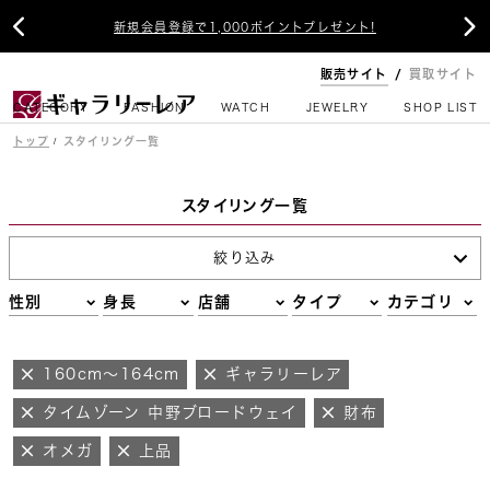


新規会員登録で1,000ポイントプレゼント!
販売サイト
買取サイト
CATEGORY
FASHION
WATCH
JEWELRY
SHOP LIST
トップ
スタイリング一覧
スタイリング一覧
絞り込み
性別
身長
店舗
タイプ
カテゴリ
160cm～164cm
ギャラリーレア
タイムゾーン 中野ブロードウェイ
財布
オメガ
上品