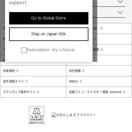
お問い合わせ
support.
当店について
Go to Global Store
店舗一覧
販売規約（店頭販売）
Stay on Japan Site
特定商取引法に基づく表示
個人情報保護方針
グローバルプライバシーポリシー
コンプライアンス憲章
Remember my choice
反社会的勢力に対する基本方針
腐敗防止
会員規約
会社情報
海外通販サイト
NBAA
ブランディア販売サイト
高級ワイン・ウイスキー通販 moment