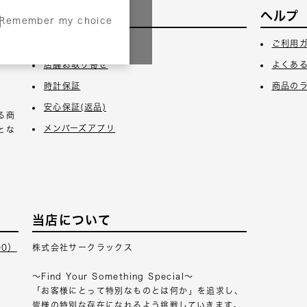
サービス
ヘルプ
Remember my choice
3日
ギフトラッピング
ご利用
店舗お取り寄せ
よくあ
時計保証
商品の
安心保証(返品)
る商
メンバーズアプリ
とな
当店について
00）
株式会社サークラックス
～Find Your Something Special～
「お客様にとって特別なものとは何か」を追求し、
皆様の特別な存在になれるよう挑戦していきます。