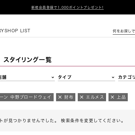

新規会員登録で1,000ポイントプレゼント!
この条件で絞り込む
RY
SHOP LIST
何をお探しで
スタイリング一覧
店舗
タイプ
カテゴ
ーン 中野ブロードウェイ
財布
エルメス
上品
トが見つかりませんでした。 検索条件を変更してください。