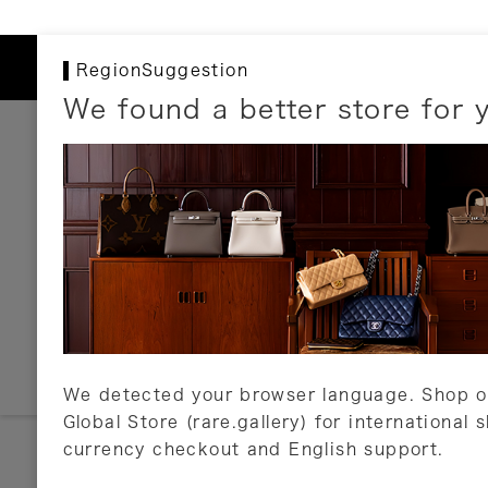
RegionSuggestion
We found a better store for 
お支払いについて
以下のお支払方法が利用可能です。
クレジットカード
ショッピングローン
銀行振込・郵便振替
代金引換
Amazon Pay
PayPay
auPay
メルペイ
店頭支払い
We detected your browser language. Shop o
Global Store (rare.gallery) for international 
詳しくはこちら
currency checkout and English support.