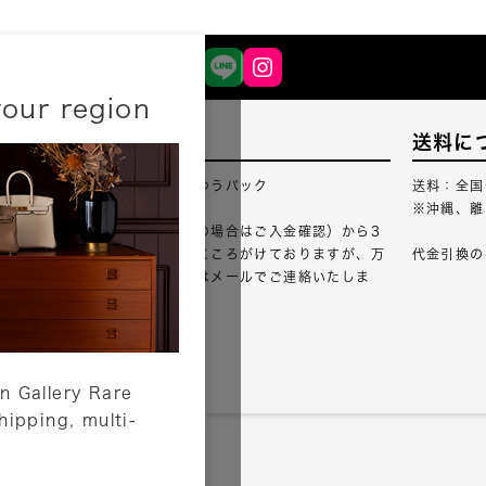
your region
配送について
送料に
配送業者：佐川急便・ゆうパック
送料：全国
※沖縄、離
ご注文確認（銀行振込の場合はご入金確認）から3
営業日以内のご出荷をこころがけておりますが、万
代金引換の
が一出荷が遅れる場合はメールでご連絡いたしま
す。
詳しくはこちら
n Gallery Rare
shipping, multi-