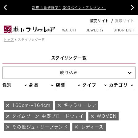


新規会員登録で1,000ポイントプレゼント!
販売サイト
買取サイト
CATEGORY
FASHION
WATCH
JEWELRY
SHOP LIST
トップ
スタイリング一覧
スタイリング一覧
絞り込み
性別
身長
店舗
タイプ
カテゴリ
160cm～164cm
ギャラリーレア
タイムゾーン 中野ブロードウェイ
WOMEN
その他ジュエリーブランド
レディース