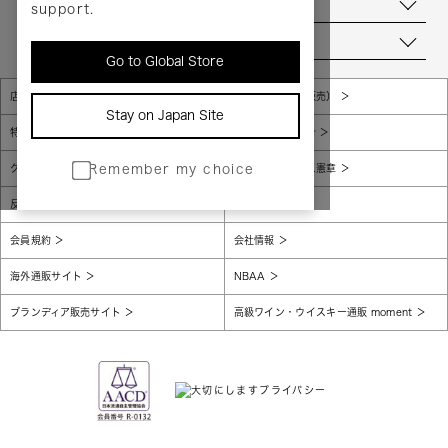
お問い合わせ
support.
当店について
Go to Global Store
店舗一覧
販売規約（店頭販売）
Stay on Japan Site
特定商取引法に基づく表示
個人情報保護方針
グローバルプライバシーポリシー
コンプライアンス憲章
Remember my choice
反社会的勢力に対する基本方針
腐敗防止
会員規約
会社情報
海外通販サイト
NBAA
ブランディア販売サイト
高級ワイン・ウイスキー通販 moment