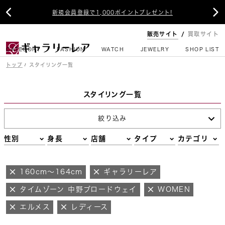


新規会員登録で1,000ポイントプレゼント!
販売サイト
買取サイト
CATEGORY
FASHION
WATCH
JEWELRY
SHOP LIST
トップ
スタイリング一覧
スタイリング一覧
絞り込み
性別
身長
店舗
タイプ
カテゴリ
160cm～164cm
ギャラリーレア
タイムゾーン 中野ブロードウェイ
WOMEN
エルメス
レディース