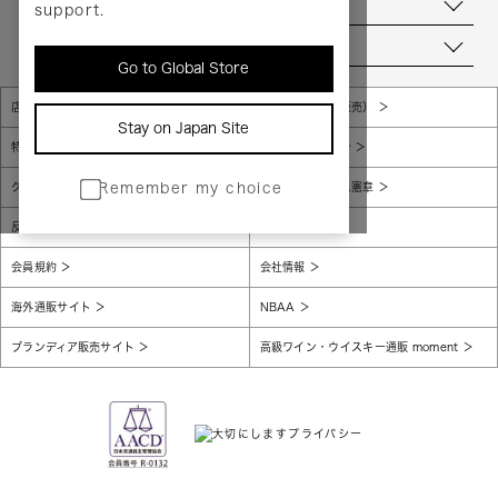
お問い合わせ
support.
当店について
Go to Global Store
店舗一覧
販売規約（店頭販売）
Stay on Japan Site
特定商取引法に基づく表示
個人情報保護方針
グローバルプライバシーポリシー
コンプライアンス憲章
Remember my choice
反社会的勢力に対する基本方針
腐敗防止
会員規約
会社情報
海外通販サイト
NBAA
ブランディア販売サイト
高級ワイン・ウイスキー通販 moment