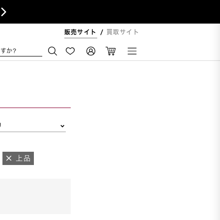

販売サイト
買取サイト
すか?
リ
上品