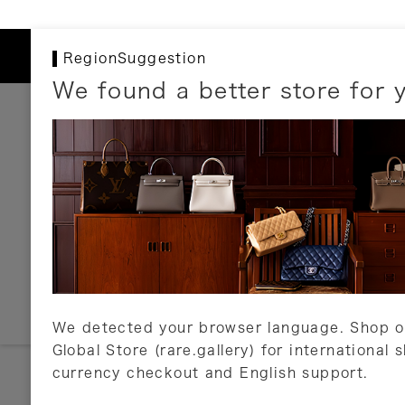
RegionSuggestion
We found a better store for 
お支払いについて
以下のお支払方法が利用可能です。
クレジットカード
ショッピングローン
銀行振込・郵便振替
代金引換
Amazon Pay
PayPay
auPay
メルペイ
店頭支払い
We detected your browser language. Shop o
Global Store (rare.gallery) for international 
詳しくはこちら
currency checkout and English support.