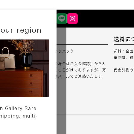
your region
配送について
送料に
配送業者：佐川急便・ゆうパック
送料：全国
※沖縄、離
ご注文確認（銀行振込の場合はご入金確認）から3
営業日以内のご出荷をこころがけておりますが、万
代金引換の
が一出荷が遅れる場合はメールでご連絡いたしま
す。
詳しくはこちら
n Gallery Rare
shipping, multi-