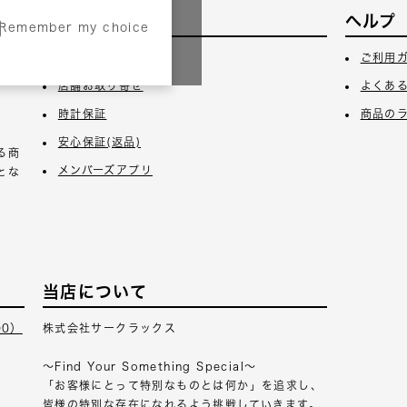
サービス
ヘルプ
Remember my choice
3日
ギフトラッピング
ご利用
店舗お取り寄せ
よくあ
時計保証
商品の
安心保証(返品)
る商
メンバーズアプリ
とな
当店について
00）
株式会社サークラックス
～Find Your Something Special～
「お客様にとって特別なものとは何か」を追求し、
皆様の特別な存在になれるよう挑戦していきます。