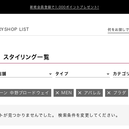

新規会員登録で1,000ポイントプレゼント!
この条件で絞り込む
RY
SHOP LIST
何をお探しで
スタイリング一覧
店舗
タイプ
カテゴ
ーン 中野ブロードウェイ
MEN
アパレル
プラダ
トが見つかりませんでした。 検索条件を変更してください。