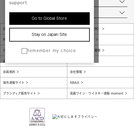
お問い合わせ
support.
当店について
Go to Global Store
店舗一覧
販売規約（店頭販売）
Stay on Japan Site
特定商取引法に基づく表示
個人情報保護方針
グローバルプライバシーポリシー
コンプライアンス憲章
Remember my choice
反社会的勢力に対する基本方針
腐敗防止
会員規約
会社情報
海外通販サイト
NBAA
ブランディア販売サイト
高級ワイン・ウイスキー通販 moment