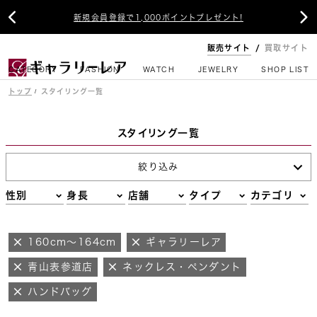


新規会員登録で1,000ポイントプレゼント!
販売サイト
買取サイト
CATEGORY
FASHION
WATCH
JEWELRY
SHOP LIST
トップ
スタイリング一覧
スタイリング一覧
絞り込み
性別
身長
店舗
タイプ
カテゴリ
160cm～164cm
ギャラリーレア
青山表参道店
ネックレス・ペンダント
ハンドバッグ