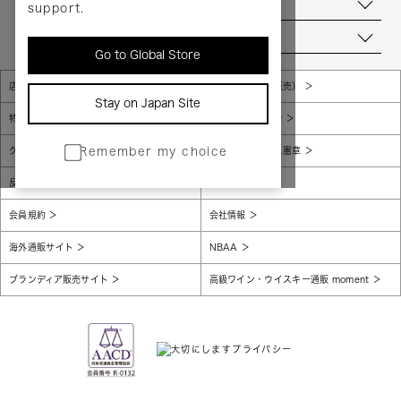
お問い合わせ
support.
当店について
Go to Global Store
店舗一覧
販売規約（店頭販売）
Stay on Japan Site
特定商取引法に基づく表示
個人情報保護方針
グローバルプライバシーポリシー
コンプライアンス憲章
Remember my choice
反社会的勢力に対する基本方針
腐敗防止
会員規約
会社情報
海外通販サイト
NBAA
ブランディア販売サイト
高級ワイン・ウイスキー通販 moment