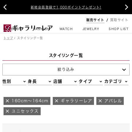


新規会員登録で1,000ポイントプレゼント!
販売サイト
買取サイト
CATEGORY
FASHION
WATCH
JEWELRY
SHOP LIST
トップ
スタイリング一覧
スタイリング一覧
絞り込み
性別
身長
店舗
タイプ
カテゴリ
160cm～164cm
ギャラリーレア
アパレル
ユニセックス