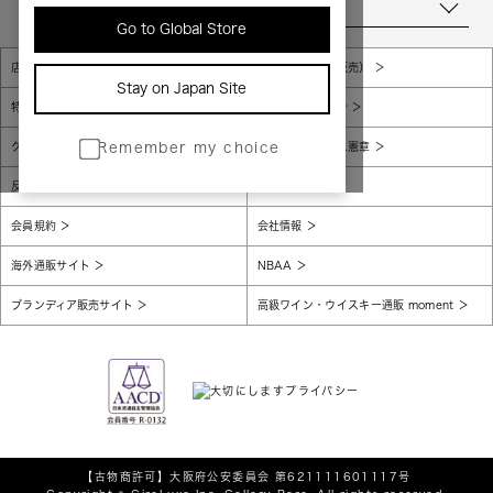
当店について
Go to Global Store
店舗一覧
販売規約（店頭販売）
Stay on Japan Site
特定商取引法に基づく表示
個人情報保護方針
グローバルプライバシーポリシー
コンプライアンス憲章
Remember my choice
反社会的勢力に対する基本方針
腐敗防止
会員規約
会社情報
海外通販サイト
NBAA
ブランディア販売サイト
高級ワイン・ウイスキー通販 moment
【古物商許可】
大阪府公安委員会 第621111601117号