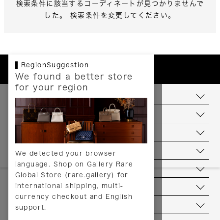
検索条件に該当するコーディネートが見つかりませんで
した。 検索条件を変更してください。
RegionSuggestion
We found a better store
for your region
お支払いについて
配送について
送料について
返品について
We detected your browser
language. Shop on Gallery Rare
サービス
Global Store (rare.gallery) for
international shipping, multi-
ヘルプ
currency checkout and English
お問い合わせ
support.