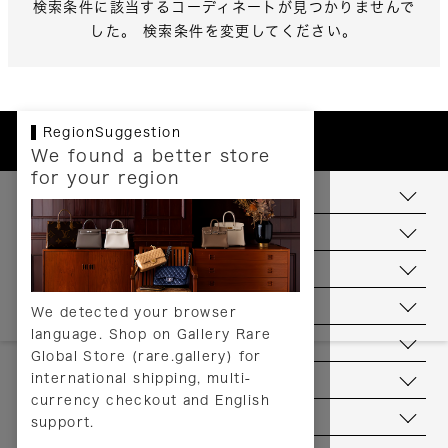
検索条件に該当するコーディネートが見つかりませんで
した。 検索条件を変更してください。
RegionSuggestion
We found a better store
for your region
お支払いについて
配送について
送料について
返品について
We detected your browser
language. Shop on Gallery Rare
サービス
Global Store (rare.gallery) for
international shipping, multi-
ヘルプ
currency checkout and English
お問い合わせ
support.