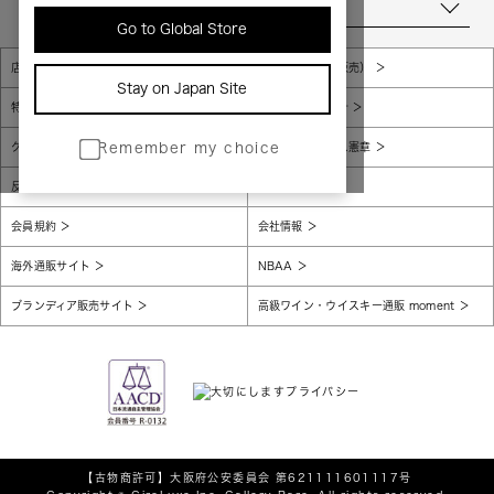
当店について
Go to Global Store
店舗一覧
販売規約（店頭販売）
Stay on Japan Site
特定商取引法に基づく表示
個人情報保護方針
グローバルプライバシーポリシー
コンプライアンス憲章
Remember my choice
反社会的勢力に対する基本方針
腐敗防止
会員規約
会社情報
海外通販サイト
NBAA
ブランディア販売サイト
高級ワイン・ウイスキー通販 moment
【古物商許可】
大阪府公安委員会 第621111601117号