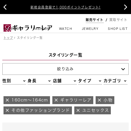


新規会員登録で1,000ポイントプレゼント!
販売サイト
買取サイト
CATEGORY
FASHION
WATCH
JEWELRY
SHOP LIST
トップ
スタイリング一覧
スタイリング一覧
絞り込み
性別
身長
店舗
タイプ
カテゴリ
160cm～164cm
ギャラリーレア
小物
その他ファッションブランド
ユニセックス