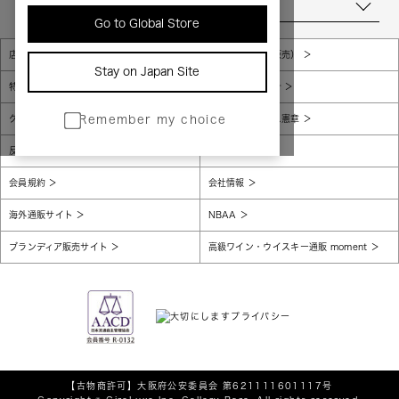
当店について
Go to Global Store
店舗一覧
販売規約（店頭販売）
Stay on Japan Site
特定商取引法に基づく表示
個人情報保護方針
グローバルプライバシーポリシー
コンプライアンス憲章
Remember my choice
反社会的勢力に対する基本方針
腐敗防止
会員規約
会社情報
海外通販サイト
NBAA
ブランディア販売サイト
高級ワイン・ウイスキー通販 moment
【古物商許可】
大阪府公安委員会 第621111601117号