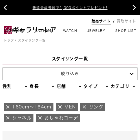


新規会員登録で1,000ポイントプレゼント!
販売サイト
買取サイト
CATEGORY
FASHION
WATCH
JEWELRY
SHOP LIST
トップ
スタイリング一覧
スタイリング一覧
絞り込み
性別
身長
店舗
タイプ
カテゴリ
160cm～164cm
MEN
リング
シャネル
おしゃれコーデ