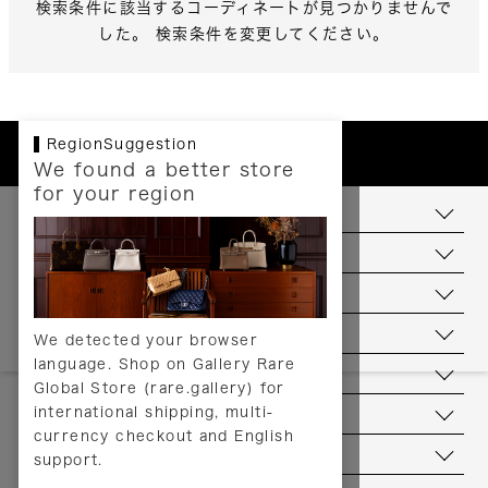
検索条件に該当するコーディネートが見つかりませんで
した。 検索条件を変更してください。
RegionSuggestion
We found a better store
for your region
お支払いについて
配送について
送料について
返品について
We detected your browser
language. Shop on Gallery Rare
サービス
Global Store (rare.gallery) for
international shipping, multi-
ヘルプ
currency checkout and English
お問い合わせ
support.