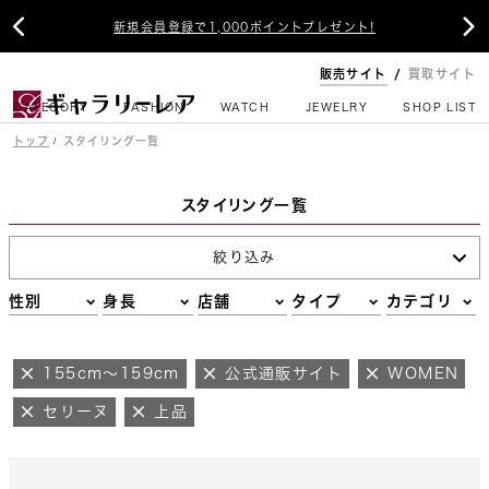


新規会員登録で1,000ポイントプレゼント!
販売サイト
買取サイト
CATEGORY
FASHION
WATCH
JEWELRY
SHOP LIST
トップ
スタイリング一覧
スタイリング一覧
絞り込み
性別
身長
店舗
タイプ
カテゴリ
155cm～159cm
公式通販サイト
WOMEN
セリーヌ
上品