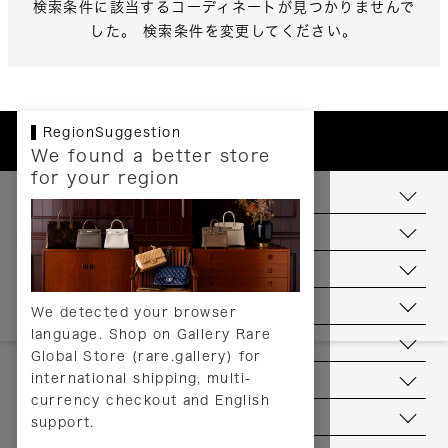
検索条件に該当するコーディネートが見つかりませんで
した。 検索条件を変更してください。
RegionSuggestion
We found a better store
for your region
お支払いについて
配送について
送料について
返品について
We detected your browser
language. Shop on Gallery Rare
サービス
Global Store (rare.gallery) for
international shipping, multi-
ヘルプ
currency checkout and English
お問い合わせ
support.