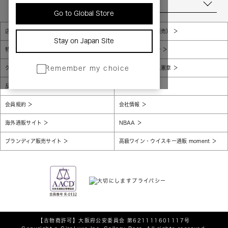
当店について
Go to Global Store
店舗一覧
販売規約（店頭販売）
Stay on Japan Site
特定商取引法に基づく表示
個人情報保護方針
グローバルプライバシーポリシー
コンプライアンス憲章
Remember my choice
反社会的勢力に対する基本方針
腐敗防止
会員規約
会社情報
海外通販サイト
NBAA
ブランディア販売サイト
高級ワイン・ウイスキー通販 moment
【古物商許可】
大阪府公安委員会 第621111601117号