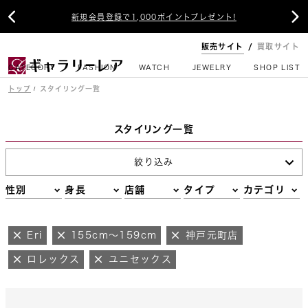


新規会員登録で1,000ポイントプレゼント!
販売サイト
買取サイト
CATEGORY
FASHION
WATCH
JEWELRY
SHOP LIST
トップ
スタイリング一覧
スタイリング一覧
絞り込み
性別
身長
店舗
タイプ
カテゴリ
Eri
155cm～159cm
神戸元町店
ロレックス
ユニセックス