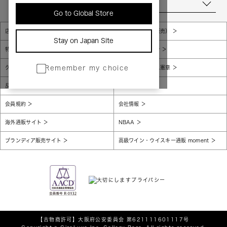
当店について
Go to Global Store
店舗一覧
販売規約（店頭販売）
Stay on Japan Site
特定商取引法に基づく表示
個人情報保護方針
グローバルプライバシーポリシー
コンプライアンス憲章
Remember my choice
反社会的勢力に対する基本方針
腐敗防止
会員規約
会社情報
海外通販サイト
NBAA
ブランディア販売サイト
高級ワイン・ウイスキー通販 moment
【古物商許可】
大阪府公安委員会 第621111601117号