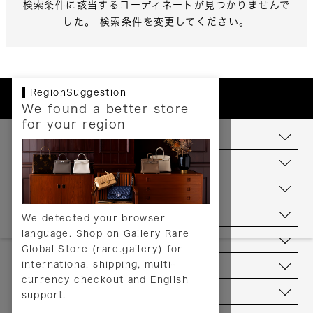
検索条件に該当するコーディネートが見つかりませんで
した。 検索条件を変更してください。
RegionSuggestion
We found a better store
for your region
お支払いについて
配送について
送料について
返品について
We detected your browser
language. Shop on Gallery Rare
サービス
Global Store (rare.gallery) for
international shipping, multi-
ヘルプ
currency checkout and English
お問い合わせ
support.