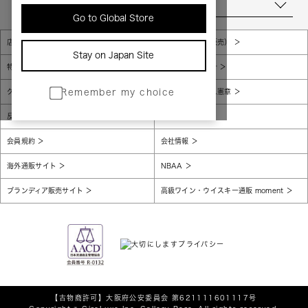
当店について
Go to Global Store
店舗一覧
販売規約（店頭販売）
Stay on Japan Site
特定商取引法に基づく表示
個人情報保護方針
グローバルプライバシーポリシー
コンプライアンス憲章
Remember my choice
反社会的勢力に対する基本方針
腐敗防止
会員規約
会社情報
海外通販サイト
NBAA
ブランディア販売サイト
高級ワイン・ウイスキー通販 moment
【古物商許可】
大阪府公安委員会 第621111601117号