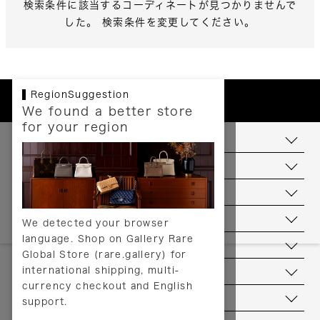
検索条件に該当するコーディネートが見つかりませんで
した。 検索条件を変更してください。
RegionSuggestion
We found a better store
for your region
お支払いについて
配送について
送料について
返品について
We detected your browser
language. Shop on Gallery Rare
サービス
Global Store (rare.gallery) for
international shipping, multi-
ヘルプ
currency checkout and English
お問い合わせ
support.