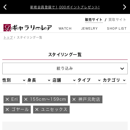


新規会員登録で1,000ポイントプレゼント!
販売サイト
買取サイト
CATEGORY
FASHION
WATCH
JEWELRY
SHOP LIST
トップ
スタイリング一覧
スタイリング一覧
絞り込み
性別
身長
店舗
タイプ
カテゴリ
Eri
155cm～159cm
神戸元町店
ゴヤール
ユニセックス