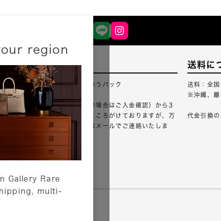
your region
配送について
送料に
配送業者：佐川急便・ゆうパック
送料：全国
※沖縄、離
ご注文確認（銀行振込の場合はご入金確認）から3
営業日以内のご出荷をこころがけておりますが、万
代金引換の
が一出荷が遅れる場合はメールでご連絡いたしま
す。
詳しくはこちら
n Gallery Rare
shipping, multi-