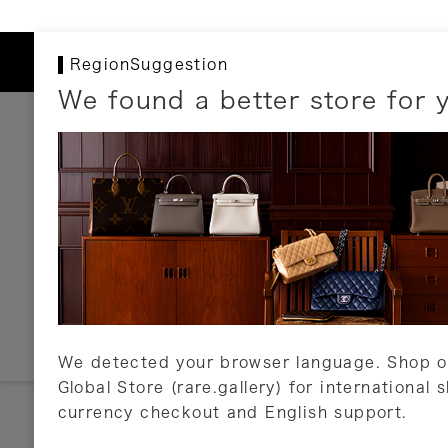
RegionSuggestion
We found a better store for 
お支払いについて
以下のお支払方法が利用可能です。
クレジットカード
ショッピングローン
銀行振込・郵便振替
代金引換
Amazon Pay
PayPay
auPay
メルペイ
店頭支払い
We detected your browser language. Shop o
Global Store (rare.gallery) for international 
詳しくはこちら
currency checkout and English support.