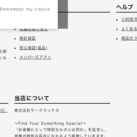
サービス
ヘルプ
Remember my choice
3日
ギフトラッピング
ご利用
店舗お取り寄せ
よくあ
時計保証
商品の
安心保証(返品)
る商
メンバーズアプリ
とな
当店について
00）
株式会社サークラックス
～Find Your Something Special～
「お客様にとって特別なものとは何か」を追求し、
皆様の特別な存在になれるよう挑戦していきます。