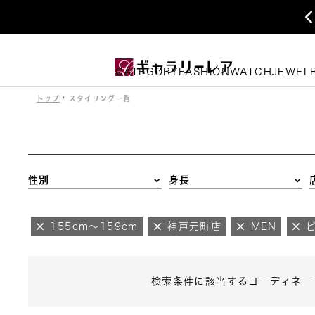
CATEGORY
FASHION
WATCH
JEWEL
トップ
スタイリング一覧
性別
身長
155cm～159cm
神戸元町店
MEN
検索条件に該当するコーディネー