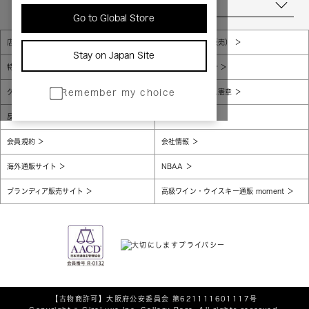
当店について
Go to Global Store
店舗一覧
販売規約（店頭販売）
Stay on Japan Site
特定商取引法に基づく表示
個人情報保護方針
グローバルプライバシーポリシー
コンプライアンス憲章
Remember my choice
反社会的勢力に対する基本方針
腐敗防止
会員規約
会社情報
海外通販サイト
NBAA
ブランディア販売サイト
高級ワイン・ウイスキー通販 moment
【古物商許可】
大阪府公安委員会 第621111601117号