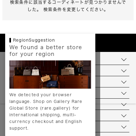
検索条件に該当するコーディネートが見つかりませんで
した。 検索条件を変更してください。
RegionSuggestion
We found a better store
for your region
お支払いについて
配送について
送料について
返品について
We detected your browser
language. Shop on Gallery Rare
サービス
Global Store (rare.gallery) for
international shipping, multi-
ヘルプ
currency checkout and English
お問い合わせ
support.