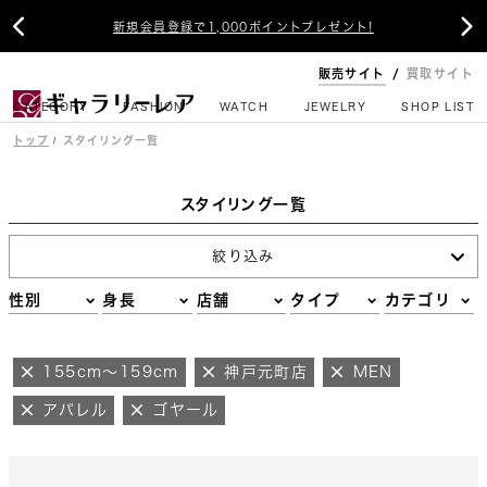


新規会員登録で1,000ポイントプレゼント!
販売サイト
買取サイト
CATEGORY
FASHION
WATCH
JEWELRY
SHOP LIST
トップ
スタイリング一覧
スタイリング一覧
絞り込み
性別
身長
店舗
タイプ
カテゴリ
155cm～159cm
神戸元町店
MEN
アパレル
ゴヤール