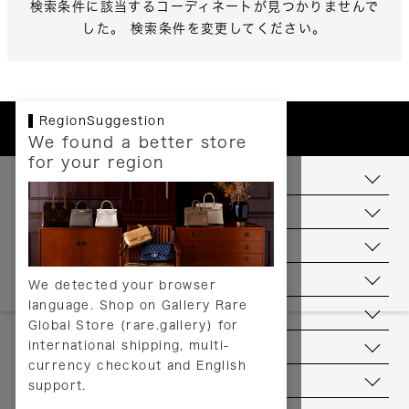
検索条件に該当するコーディネートが見つかりませんで
した。 検索条件を変更してください。
RegionSuggestion
We found a better store
for your region
お支払いについて
配送について
送料について
返品について
We detected your browser
language. Shop on Gallery Rare
サービス
Global Store (rare.gallery) for
international shipping, multi-
ヘルプ
currency checkout and English
お問い合わせ
support.