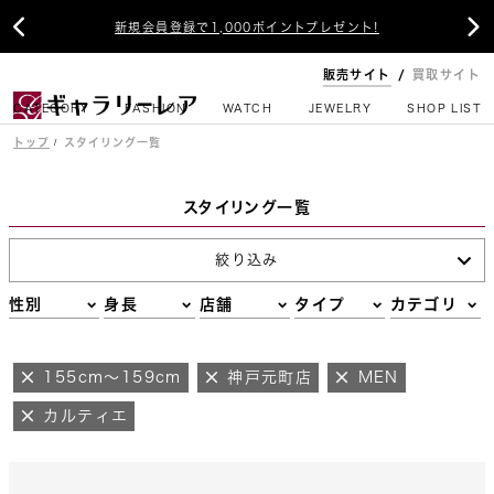


新規会員登録で1,000ポイントプレゼント!
販売サイト
買取サイト
CATEGORY
FASHION
WATCH
JEWELRY
SHOP LIST
トップ
スタイリング一覧
スタイリング一覧
絞り込み
性別
身長
店舗
タイプ
カテゴリ
155cm～159cm
神戸元町店
MEN
カルティエ