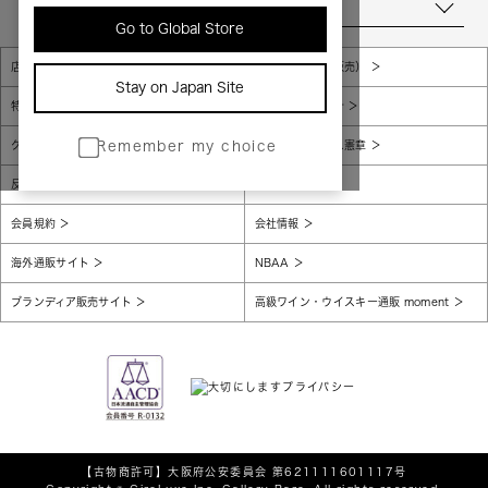
当店について
Go to Global Store
店舗一覧
販売規約（店頭販売）
Stay on Japan Site
特定商取引法に基づく表示
個人情報保護方針
グローバルプライバシーポリシー
コンプライアンス憲章
Remember my choice
反社会的勢力に対する基本方針
腐敗防止
会員規約
会社情報
海外通販サイト
NBAA
ブランディア販売サイト
高級ワイン・ウイスキー通販 moment
【古物商許可】
大阪府公安委員会 第621111601117号