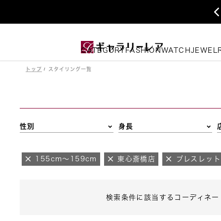
CATEGORY
FASHION
WATCH
JEWEL
トップ
スタイリング一覧
性別
身長
155cm～159cm
東心斎橋店
ブレスレット
検索条件に該当するコーディネー