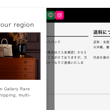
your region
配送について
送料に
配送業者：佐川急便・ゆうパック
送料：全国
※沖縄、離
ご注文確認（銀行振込の場合はご入金確認）から3
営業日以内のご出荷をこころがけておりますが、万
代金引換の
が一出荷が遅れる場合はメールでご連絡いたしま
す。
詳しくはこちら
n Gallery Rare
shipping, multi-