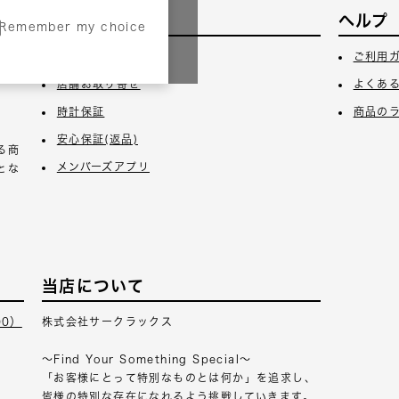
サービス
ヘルプ
Remember my choice
3日
ギフトラッピング
ご利用
店舗お取り寄せ
よくあ
時計保証
商品の
安心保証(返品)
る商
メンバーズアプリ
とな
当店について
00）
株式会社サークラックス
～Find Your Something Special～
「お客様にとって特別なものとは何か」を追求し、
皆様の特別な存在になれるよう挑戦していきます。