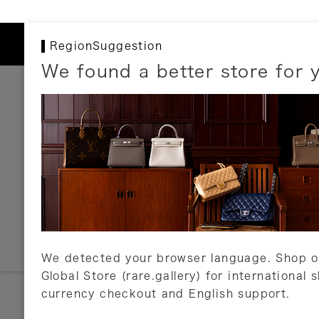
RegionSuggestion
We found a better store for 
お支払いについて
以下のお支払方法が利用可能です。
クレジットカード
ショッピングローン
銀行振込・郵便振替
代金引換
Amazon Pay
PayPay
auPay
メルペイ
店頭支払い
We detected your browser language. Shop o
Global Store (rare.gallery) for international 
詳しくはこちら
currency checkout and English support.