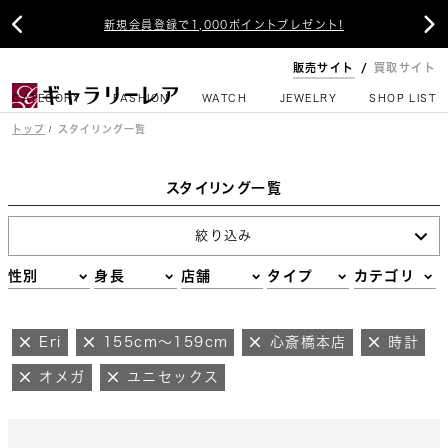


新規会員登録で1,000ポイントプレゼント!
販売サイト
買取サイト
CATEGORY
FASHION
WATCH
JEWELRY
SHOP LIST
トップ
スタイリング一覧
スタイリング一覧
絞り込み
性別
身長
店舗
タイプ
カテゴリ
Eri
155cm～159cm
心斎橋本店
時計
オメガ
ユニセックス