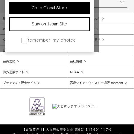
当店について
Go to Global Store
店舗一覧
販売規約（店頭販売）
Stay on Japan Site
特定商取引法に基づく表示
個人情報保護方針
グローバルプライバシーポリシー
コンプライアンス憲章
Remember my choice
反社会的勢力に対する基本方針
腐敗防止
会員規約
会社情報
海外通販サイト
NBAA
ブランディア販売サイト
高級ワイン・ウイスキー通販 moment
【古物商許可】
大阪府公安委員会 第621111601117号