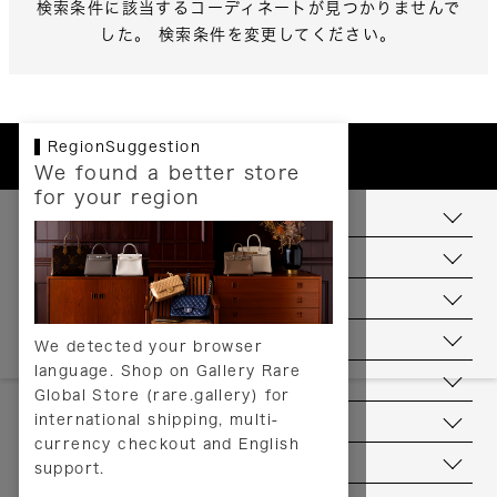
検索条件に該当するコーディネートが見つかりませんで
した。 検索条件を変更してください。
RegionSuggestion
We found a better store
for your region
お支払いについて
配送について
送料について
返品について
We detected your browser
language. Shop on Gallery Rare
サービス
Global Store (rare.gallery) for
international shipping, multi-
ヘルプ
currency checkout and English
お問い合わせ
support.