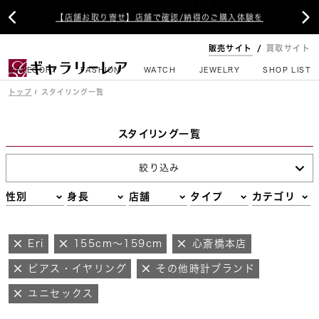


【店舗お取り寄せ】店舗で確認/納得のご購入体験を
販売サイト
買取サイト
CATEGORY
FASHION
WATCH
JEWELRY
SHOP LIST
トップ
スタイリング一覧
スタイリング一覧
絞り込み
性別
身長
店舗
タイプ
カテゴリ
Eri
155cm～159cm
心斎橋本店
ピアス・イヤリング
その他時計ブランド
ユニセックス