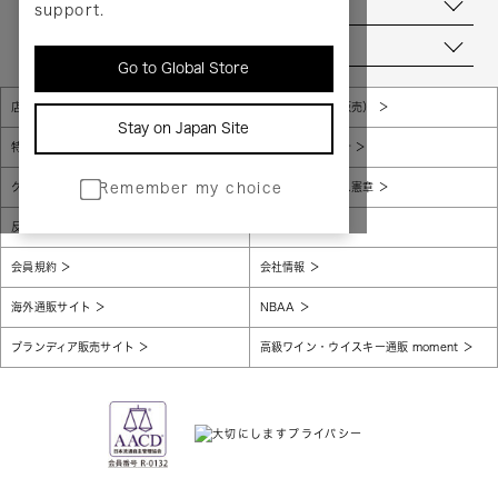
お問い合わせ
support.
当店について
Go to Global Store
店舗一覧
販売規約（店頭販売）
Stay on Japan Site
特定商取引法に基づく表示
個人情報保護方針
グローバルプライバシーポリシー
コンプライアンス憲章
Remember my choice
反社会的勢力に対する基本方針
腐敗防止
会員規約
会社情報
海外通販サイト
NBAA
ブランディア販売サイト
高級ワイン・ウイスキー通販 moment