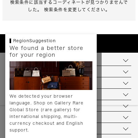
検索条件に該当するコーディネートが見つかりませんで
した。 検索条件を変更してください。
RegionSuggestion
We found a better store
for your region
お支払いについて
配送について
送料について
返品について
We detected your browser
language. Shop on Gallery Rare
サービス
Global Store (rare.gallery) for
international shipping, multi-
ヘルプ
currency checkout and English
お問い合わせ
support.