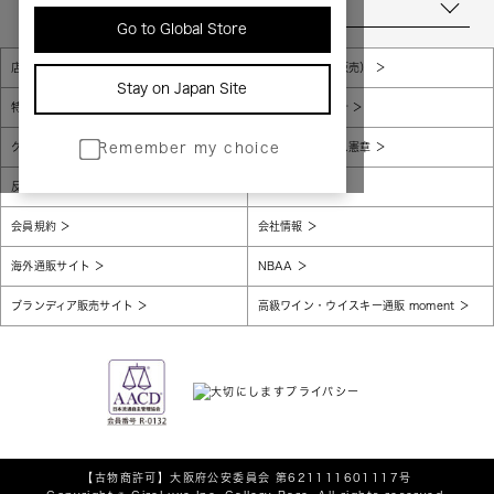
当店について
Go to Global Store
店舗一覧
販売規約（店頭販売）
Stay on Japan Site
特定商取引法に基づく表示
個人情報保護方針
グローバルプライバシーポリシー
コンプライアンス憲章
Remember my choice
反社会的勢力に対する基本方針
腐敗防止
会員規約
会社情報
海外通販サイト
NBAA
ブランディア販売サイト
高級ワイン・ウイスキー通販 moment
【古物商許可】
大阪府公安委員会 第621111601117号