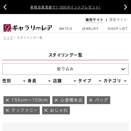


新規会員登録で1,000ポイントプレゼント!
販売サイト
買取サイト
CATEGORY
FASHION
WATCH
JEWELRY
SHOP LIST
トップ
スタイリング一覧
スタイリング一覧
絞り込み
性別
身長
店舗
タイプ
カテゴリ
155cm～159cm
心斎橋本店
バッグ
ティファニー
おしゃれ